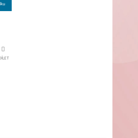
íku
DÍLET