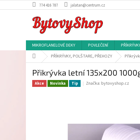
Přejít
774 416 787
jalatan@centrum.cz
na
obsah
MIKROFLANELOVÉ DEKY
POVLEČENÍ
PŘÍKRÝVK
Domů
PŘÍKRÝVKY, POLŠTARE, PŘEHOZY
Přikrývk
Přikrývka letní 135x200 1000
Značka:
bytovyshop.cz
Akce
Novinka
Tip