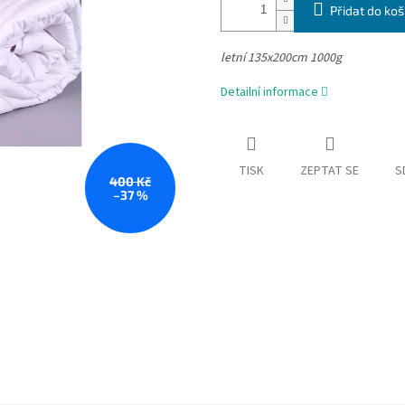
Přidat do koš
letní 135x200cm 1000g
Detailní informace
TISK
ZEPTAT SE
S
400 Kč
–37 %