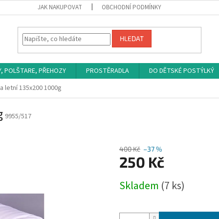
JAK NAKUPOVAT
OBCHODNÍ PODMÍNKY
HLEDAT
Y, POLŠTARE, PŘEHOZY
PROSTĚRADLA
DO DĚTSKÉ POSTÝLKÝ
a letní 135x200 1000g
g
9955/517
400 Kč
–37 %
250 Kč
Měrná
Skladem
(7 ks)
cena: