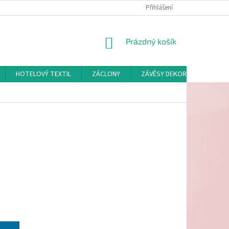
Přihlášení
NÁKUPNÍ
Prázdný košík
KOŠÍK
HOTELOVÝ TEXTIL
ZÁCLONY
ZÁVĚSY DEKORAČNÍ A POTAH