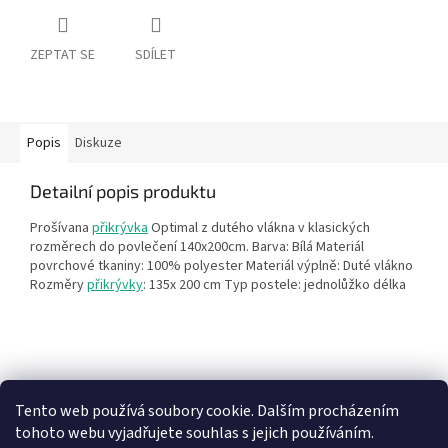
ZEPTAT SE
SDÍLET
Popis
Diskuze
Detailní popis produktu
Prošívana
přikrývka
Optimal z dutého vlákna v klasických
rozměrech do povlečení 140x200cm. Barva: Bílá Materiál
povrchové tkaniny: 100% polyester Materiál výplně: Duté vlákno
Rozměry
přikrývky
: 135x 200 cm Typ postele: jednolůžko délka
Z
á
Heureka recenze
p
Tento web používá soubory cookie. Dalším procházením
a
tohoto webu vyjadřujete souhlas s jejich používáním.