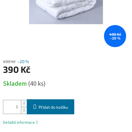
490 Kč
–20 %
490 Kč
–20 %
390 Kč
Měrná
Skladem
(40 ks)
cena:
Přidat do košíku
Detailní informace