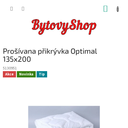
Přejít
NÁKUP
na
obsah
KOŠÍK
Prošívana přikrývka Optimal
135x200
5130951
Akce
Novinka
Tip