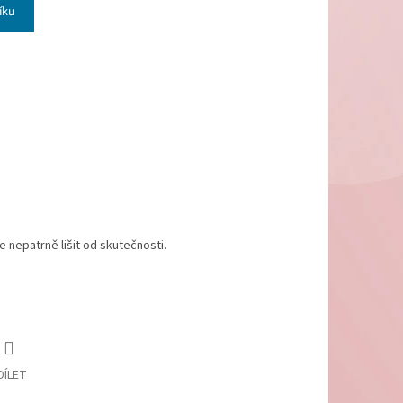
íku
nepatrně lišit od skutečnosti.
DÍLET