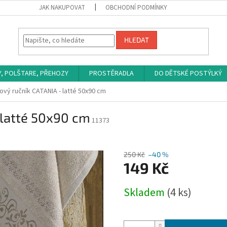
JAK NAKUPOVAT
OBCHODNÍ PODMÍNKY
HLEDAT
Y, POLŠTARE, PŘEHOZY
PROSTĚRADLA
DO DĚTSKÉ POSTÝLKÝ
vý ručník CATANIA - latté 50x90 cm
latté 50x90 cm
11373
250 Kč
–40 %
149 Kč
Měrná
Skladem
(4 ks)
cena: