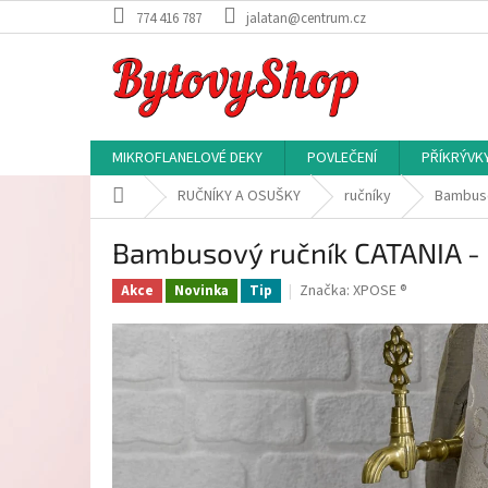
Přejít
774 416 787
jalatan@centrum.cz
na
obsah
MIKROFLANELOVÉ DEKY
POVLEČENÍ
PŘÍKRÝVK
Domů
RUČNÍKY A OSUŠKY
ručníky
Bambuso
Bambusový ručník CATANIA - 
Značka:
XPOSE ®
Akce
Novinka
Tip