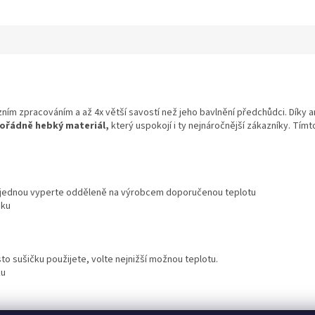
zním zpracováním a až 4x větší savostí než jeho bavlnění předchůdci. Díky 
ořádně hebký materiál,
který uspokojí i ty nejnáročnější zákazníky. T
ň jednou vyperte odděleně na výrobcem doporučenou teplotu
dku
o sušičku použijete, volte nejnižší možnou teplotu.
ku