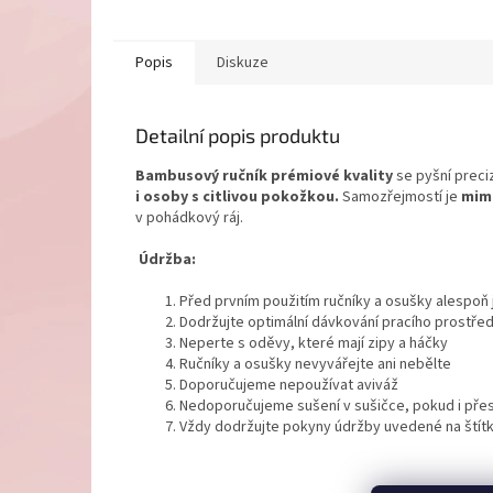
Popis
Diskuze
Detailní popis produktu
Bambusový ručník prémiové kvality
se pyšní preci
i osoby s citlivou pokožkou.
Samozřejmostí je
mim
v pohádkový ráj.
Údržba:
Před prvním použitím ručníky a osušky alespo
Dodržujte optimální dávkování pracího prostře
Neperte s oděvy, které mají zipy a háčky
Ručníky a osušky nevyvářejte ani nebělte
Doporučujeme nepoužívat aviváž
Nedoporučujeme sušení v sušičce, pokud i přest
Vždy dodržujte pokyny údržby uvedené na štít