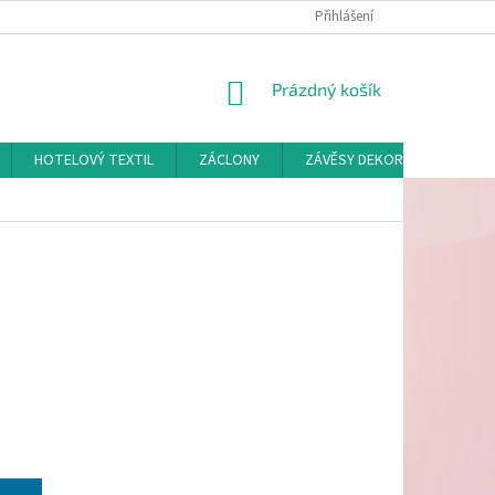
Přihlášení
NÁKUPNÍ
Prázdný košík
KOŠÍK
HOTELOVÝ TEXTIL
ZÁCLONY
ZÁVĚSY DEKORAČNÍ A POTAH