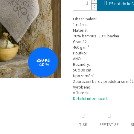
Přidat do koš
Obsah balení:
1 ručník
Materiál:
70% bambus, 30% bavlna
Gramáž:
460 g/m²
Poutko:
ANO
250 Kč
Rozměry:
–40 %
50 x 90 cm
Upozornění:
Zobrazení barev produktu se může 
Vyrobeno:
v Turecku
Detailní informace
TISK
ZEPTAT SE
S