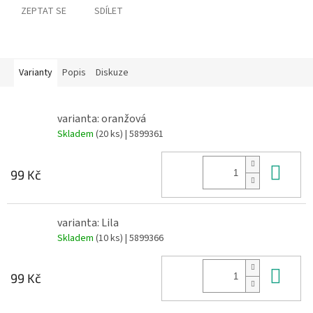
ZEPTAT SE
SDÍLET
Varianty
Popis
Diskuze
varianta: oranžová
Skladem
(20 ks)
| 5899361
Do 
99 Kč
varianta: Lila
Skladem
(10 ks)
| 5899366
Do 
99 Kč