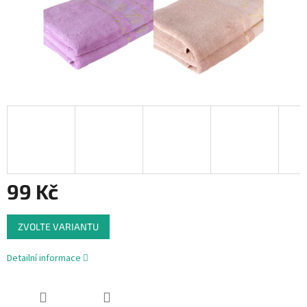
99 Kč
Měrná
ZVOLTE VARIANTU
cena:
Detailní informace