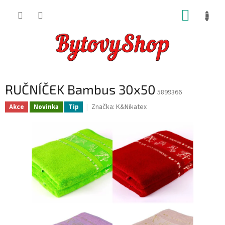
Přejít
NÁKUP
na
obsah
KOŠÍK
RUČNÍČEK Bambus 30x50
5899366
Značka:
K&Nikatex
Akce
Novinka
Tip