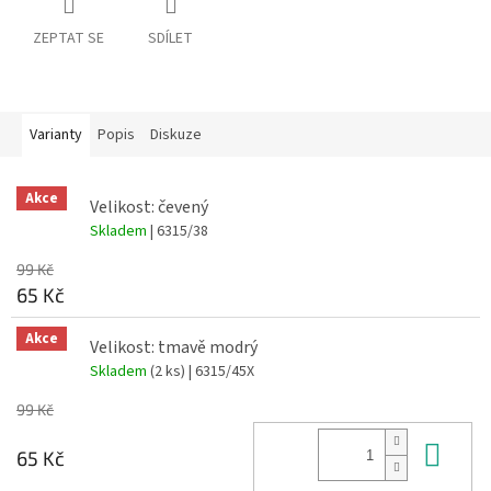
ZEPTAT SE
SDÍLET
Varianty
Popis
Diskuze
Akce
Velikost: čevený
Skladem
| 6315/38
99 Kč
65 Kč
Akce
Velikost: tmavě modrý
Skladem
(2 ks)
| 6315/45X
99 Kč
Do 
65 Kč