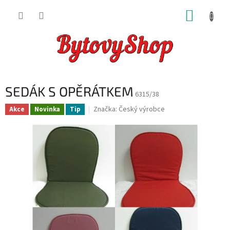
Přejít
NÁKUP
na
obsah
KOŠÍK
SEDÁK S OPĚRÁTKEM
6315/38
Značka:
Český výrobce
Akce
Novinka
Tip