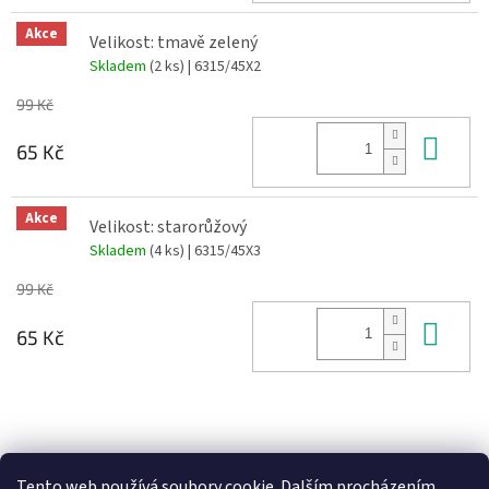
Akce
Velikost: tmavě zelený
Skladem
(2 ks)
| 6315/45X2
99 Kč
Do 
65 Kč
Akce
Velikost: starorůžový
Skladem
(4 ks)
| 6315/45X3
99 Kč
Do 
65 Kč
Z
á
Heureka recenze
p
Tento web používá soubory cookie. Dalším procházením