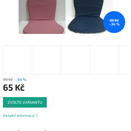
99 Kč
–34 %
99 Kč
–34 %
65 Kč
Měrná
ZVOLTE VARIANTU
cena:
Detailní informace