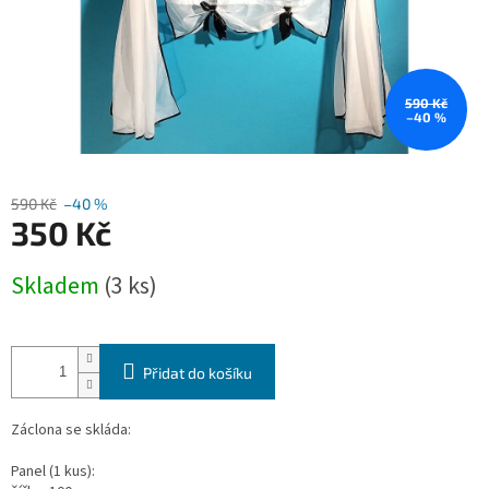
590 Kč
–40 %
590 Kč
–40 %
350 Kč
Měrná
Skladem
(3 ks)
cena:
Přidat do košíku
Záclona se skláda:
Panel (1 kus):