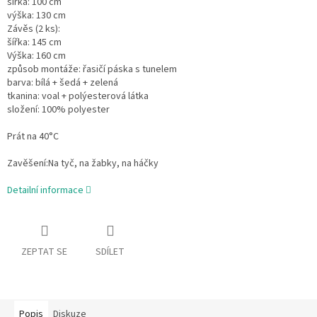
šířka: 100 cm
výška: 130 cm
Závěs (2 ks):
šířka: 145 cm
Výška: 160 cm
způsob montáže: řasičí páska s tunelem
barva: bílá + šedá + zelená
tkanina: voal + polýesterová látka
složení: 100% polyester
Prát na 40°C
Zavěšení:Na tyč, na žabky, na háčky
Detailní informace
ZEPTAT SE
SDÍLET
Popis
Diskuze