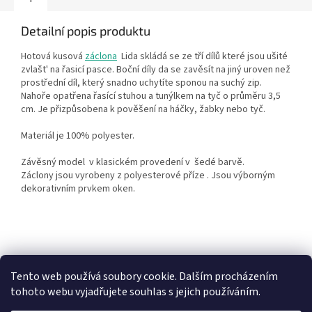
Detailní popis produktu
Hotová kusová
záclona
Lida skládá se ze tří dílů které jsou ušité
zvlašt' na řasicí pasce. Boční díly da se zavěsít na jiný uroven než
prostřední díl, který snadno uchytíte sponou na suchý zip.
Nahoře opatřena řasící stuhou a tunýlkem na tyč o průměru 3,5
cm. Je přizpůsobena k pověšení na háčky, žabky nebo tyč.
Materiál je 100% polyester.
Závěsný model v klasickém provedení v šedé barvě.
Záclony jsou vyrobeny z polyesterové příze . Jsou výborným
dekorativním prvkem oken.
Z
á
Heureka recenze
p
Tento web používá soubory cookie. Dalším procházením
a
tohoto webu vyjadřujete souhlas s jejich používáním.
t