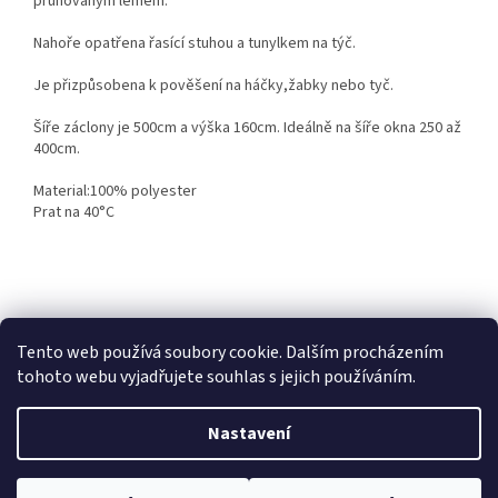
pruhovaným lemem.
Nahoře opatřena řasící stuhou a tunylkem na týč.
Je přizpůsobena k pověšení na háčky,žabky nebo tyč.
Šíře záclony je 500cm a výška 160cm. Ideálně na šíře okna 250 až
400cm.
Material:100% polyester
Prat na 40°C
Z
á
Heureka recenze
p
Tento web používá soubory cookie. Dalším procházením
a
tohoto webu vyjadřujete souhlas s jejich používáním.
t
í
Nastavení
Vytvořil Shoptet