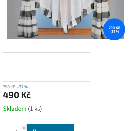
790 Kč
–37 %
790 Kč
–37 %
490 Kč
Měrná
Skladem
(1 ks)
cena: