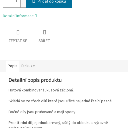
Přidat do košíku
Detailní informace
ZEPTAT SE
SDÍLET
Popis
Diskuze
Detailní popis produktu
Hotová kombinovaná, kusová zácloná.
Skládá se ze třech dilů které jsou ušité na jedné řasící pascé.
Bočné díly jsou pruhované a mají spony.
Prostřední díl je jednobarevný, ušitý do oblouku s výrazně