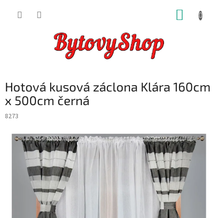
Přejít
NÁKUP
na
obsah
KOŠÍK
Hotová kusová záclona Klára 160cm
x 500cm černá
8273