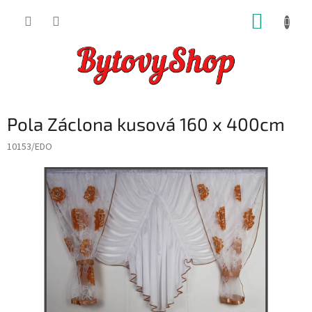
Přejít
NÁKUP
na
obsah
KOŠÍK
Pola Záclona kusová 160 x 400cm
10153/EDO