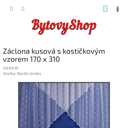
Přejít
NÁKUP
na
obsah
KOŠÍK
Záclona kusová s kostičkovým
vzorem 170 x 310
10180/38
Značka:
Vlastní výroba