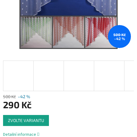
500 Kč
–42 %
500 Kč
–42 %
290 Kč
Měrná
ZVOLTE VARIANTU
cena:
Detailní informace