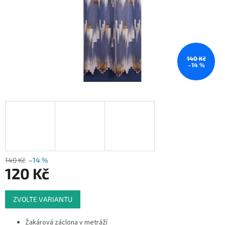
140 Kč
–14 %
140 Kč
–14 %
120 Kč
Měrná
ZVOLTE VARIANTU
cena:
Žakárová záclona v metráží