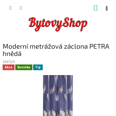
Přejít
NÁKUP
na
obsah
KOŠÍK
Moderní metrážová záclona PETRA
hnědá
10372/V
Akce
Novinka
Tip