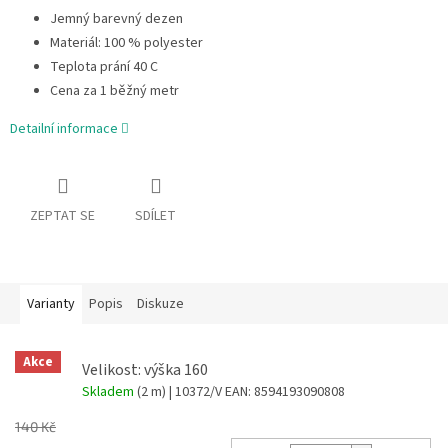
Jemný barevný dezen
Materiál: 100 % polyester
Teplota prání 40 C
Cena za 1 běžný metr
Detailní informace
ZEPTAT SE
SDÍLET
Varianty
Popis
Diskuze
Akce
Velikost: výška 160
Skladem
(2 m)
| 10372/V
EAN:
8594193090808
140 Kč