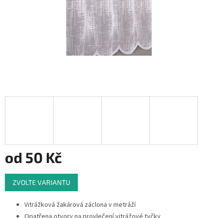
od
50 Kč
Měrná
ZVOLTE VARIANTU
cena:
Vitrážková žakárová záclona v metráží
Opatřena otvory na provlečení vitrážové tyčky