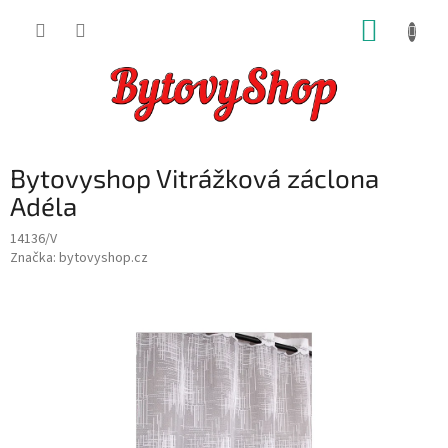
Přejít
NÁKUP
na
obsah
KOŠÍK
Bytovyshop Vitrážková záclona
Adéla
14136/V
Značka:
bytovyshop.cz