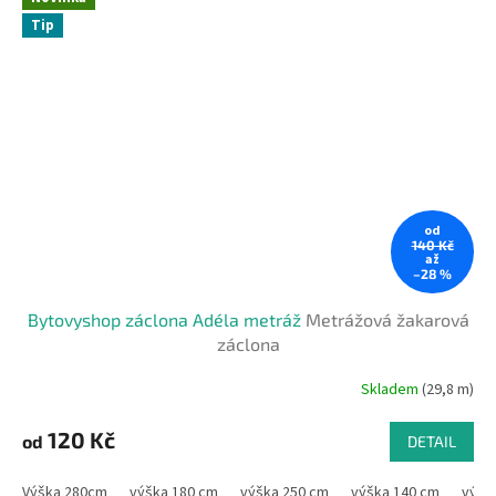
Tip
od
140 Kč
až
–28 %
Bytovyshop záclona Adéla metráž
Metrážová žakarová
záclona
Skladem
(29,8 m)
120 Kč
od
DETAIL
Výška 280cm
výška 180 cm
výška 250 cm
výška 140 cm
výšk