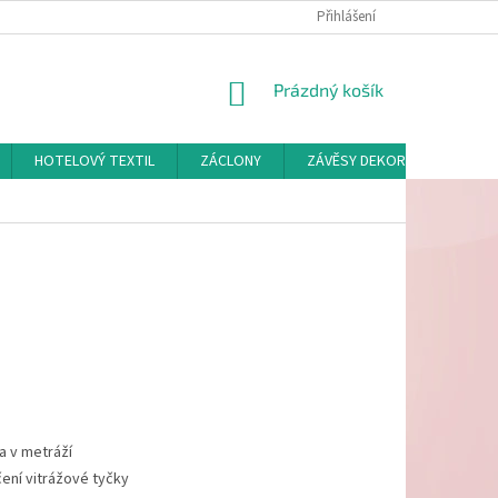
Přihlášení
NÁKUPNÍ
Prázdný košík
KOŠÍK
HOTELOVÝ TEXTIL
ZÁCLONY
ZÁVĚSY DEKORAČNÍ A POTAH
a v metráží
ení vitrážové tyčky