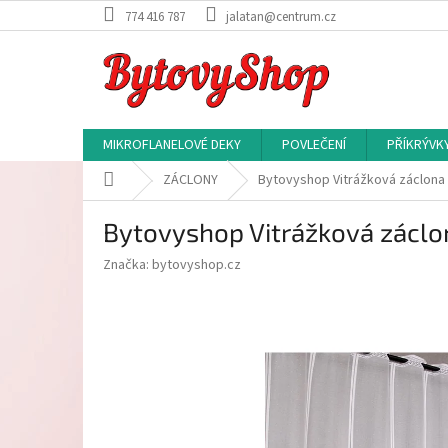
Přejít
774 416 787
jalatan@centrum.cz
na
obsah
MIKROFLANELOVÉ DEKY
POVLEČENÍ
PŘÍKRÝVK
Domů
ZÁCLONY
Bytovyshop Vitrážková záclona 
Bytovyshop Vitrážková záclo
Značka:
bytovyshop.cz