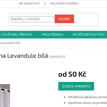
JAK NAKUPOVAT
OBCHODNÍ PODMÍNKY
HLEDAT
Y, POLŠTARE, PŘEHOZY
PROSTĚRADLA
DO DĚTSKÉ POSTÝLKÝ
Levandule bílá
na Levandule bílá
15030/VYS2
od
50 Kč
Měrná
ZVOLTE VARIANTU
cena:
Vitrážková žakárová záclon
Opatřena otvory na provleč