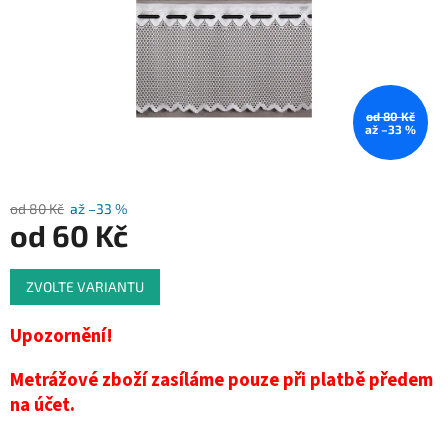
od 80 Kč
až –33 %
od 80 Kč
až –33 %
od
60 Kč
Měrná
ZVOLTE VARIANTU
cena:
Upozornění!
Metrážové zboží zasíláme pouze při platbě předem
na účet.