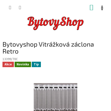
Přejít
NÁKUP
na
obsah
KOŠÍK
Bytovyshop Vitrážková záclona
Retro
13399/70C
Akce
Novinka
Tip