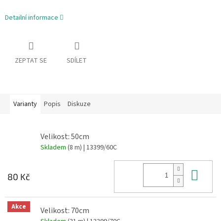
Detailní informace
ZEPTAT SE
SDÍLET
Varianty
Popis
Diskuze
Velikost: 50cm
Skladem
(8 m)
| 13399/60C
Do 
80 Kč
Akce
Velikost: 70cm