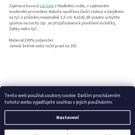
Zajímavá kusová
záclona
z hladkého voálu, v zajímavém
modernÍm provedení. Nahoře opatřena řasící stuhou a tunýlkem
na tyč o průměru maximálně 3,5 cm. Každý díl snadno uchytíte
sponou na suchý zip. Je přizpůsobena k pověšení na háčky,
žabky nebo tyč.
Material:100% polyester
Jemné šetrné nebo ruční praní na 30C
Z
á
Heureka recenze
p
Tento web používá soubory cookie. Dalším procházením
a
tohoto webu vyjadřujete souhlas s jejich používáním.
t
í
Nastavení
Vytvořil Shoptet