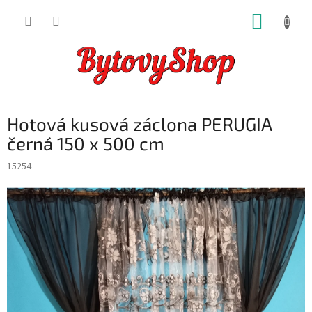
Přejít
NÁKUP
na
obsah
KOŠÍK
Hotová kusová záclona PERUGIA
černá 150 x 500 cm
15254