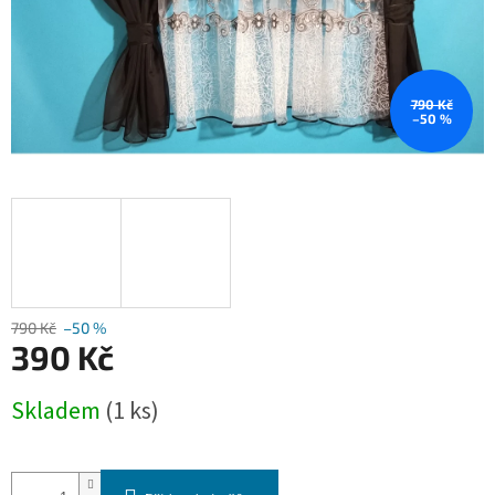
790 Kč
–50 %
790 Kč
–50 %
390 Kč
Měrná
Skladem
(1 ks)
cena: