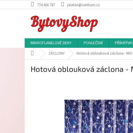
Přejít
774 416 787
jalatan@centrum.cz
na
obsah
MIKROFLANELOVÉ DEKY
POVLEČENÍ
PŘÍKRÝVK
Domů
ZÁCLONY
Hotová oblouková záclona - M
Hotová oblouková záclona -