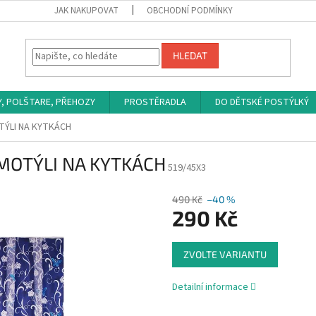
JAK NAKUPOVAT
OBCHODNÍ PODMÍNKY
HLEDAT
Y, POLŠTARE, PŘEHOZY
PROSTĚRADLA
DO DĚTSKÉ POSTÝLKÝ
OTÝLI NA KYTKÁCH
 MOTÝLI NA KYTKÁCH
519/45X3
490 Kč
–40 %
290 Kč
Měrná
ZVOLTE VARIANTU
cena:
Detailní informace