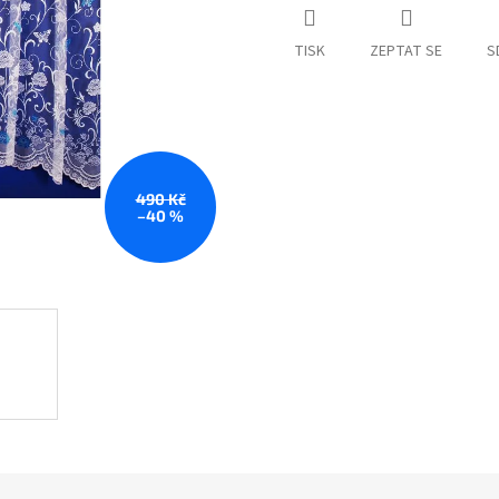
TISK
ZEPTAT SE
S
490 Kč
–40 %