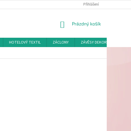
Přihlášení
NÁKUPNÍ
Prázdný košík
KOŠÍK
HOTELOVÝ TEXTIL
ZÁCLONY
ZÁVĚSY DEKORAČNÍ A POTAH