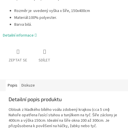
Rozměr je uvedený vyška x šíře, 150x400cm
Materiál:100% polyester.
Barva bilá.
Detailní informace
ZEPTAT SE
SDÍLET
Popis
Diskuze
Detailní popis produktu
Oblouk z hladkého bílého voálu zdobený krajkou (cca 5 cm
)
Nahoře opatřena řasící stuhou a tunýlkem na tyč. Šíře záclony je
400cm a výška 150cm. Idealní na šíře okna 200 až 300cm. Je
přizpůsobena k pověšení na háčky, žabky nebo tyč.