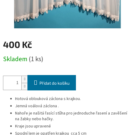
400 Kč
Měrná
Skladem
(1 ks)
cena:
Přidat do košíku
Hotová oblouková záclona s krajkou.
Jemná voálová záclona .
Nahoře je našitá řasící stůha pro jednoduche řasení a zavěšení
na žabky nebo hačky.
Kraje jsou upravené
Spodní lem je opatřen krajkou cca 5 cm