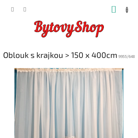
Přejít
NÁKUP
na
obsah
KOŠÍK
Oblouk s krajkou > 150 x 400cm
9955/648