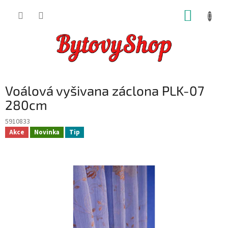
Přejít
NÁKUP
na
obsah
KOŠÍK
Voálová vyšivana záclona PLK-07
280cm
5910833
Akce
Novinka
Tip