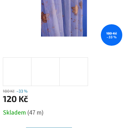
180 Kč
–33 %
180 Kč
–33 %
120 Kč
Měrná
Skladem
(47 m)
cena: