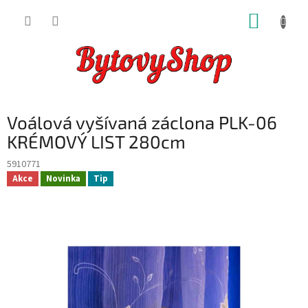
Přejít
NÁKUP
na
obsah
KOŠÍK
Voálová vyšívaná záclona PLK-06
KRÉMOVÝ LIST 280cm
5910771
Akce
Novinka
Tip