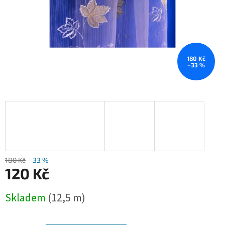
180 Kč
–33 %
180 Kč
–33 %
120 Kč
Měrná
Skladem
(12,5 m)
cena: