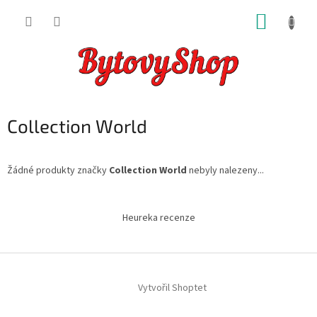
Přejít
NÁKUP
na
obsah
KOŠÍK
Collection World
Žádné produkty značky
Collection World
nebyly nalezeny...
Z
á
Heureka recenze
p
a
t
í
Vytvořil Shoptet