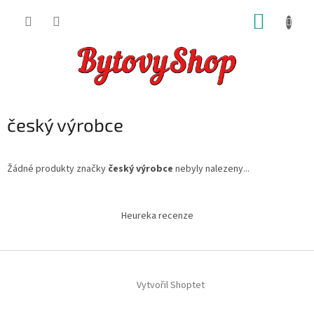
Přejít
NÁKUP
na
obsah
KOŠÍK
český výrobce
Žádné produkty značky
český výrobce
nebyly nalezeny...
Z
á
Heureka recenze
p
a
t
í
Vytvořil Shoptet