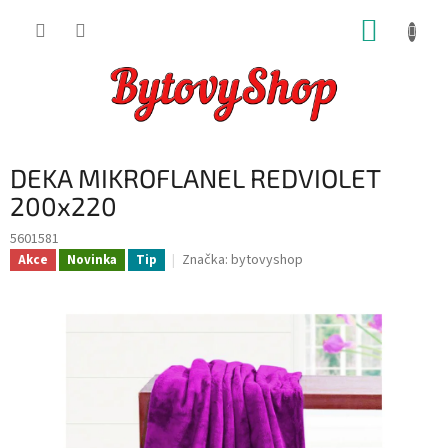
Přejít
NÁKUP
na
obsah
KOŠÍK
DEKA MIKROFLANEL REDVIOLET
200x220
5601581
Značka:
bytovyshop
Akce
Novinka
Tip