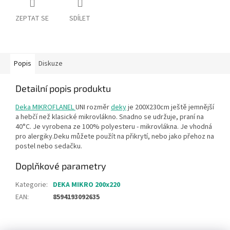
ZEPTAT SE
SDÍLET
Popis
Diskuze
Detailní popis produktu
Deka MIKROFLANEL
UNI rozměr
deky
je 200X230cm ještě jemnější
a hebčí než klasické mikrovlákno. Snadno se udržuje, praní na
40°C. Je vyrobena ze 100% polyesteru - mikrovlákna. Je vhodná
pro alergiky.Deku můžete použít na přikrytí, nebo jako přehoz na
postel nebo sedačku.
Doplňkové parametry
Kategorie
:
DEKA MIKRO 200x220
EAN
:
8594193092635
Z