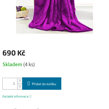
690 Kč
Měrná
Skladem
(4 ks)
cena:
Přidat do košíku
Detailní informace