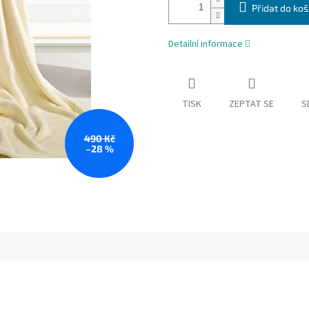
Přidat do koš
Detailní informace
TISK
ZEPTAT SE
S
490 Kč
–28 %