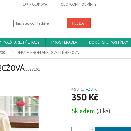
JAK NAKUPOVAT
OBCHODNÍ PODMÍNKY
HLEDAT
Y, POLŠTARE, PŘEHOZY
PROSTĚRADLA
DO DĚTSKÉ POSTÝLKÝ
200
DEKA MIKROFLANEL SVĚTLÉ BEŽOVÁ
BEŽOVÁ
5587202
490 Kč
–28 %
350 Kč
Měrná
Skladem
(3 ks)
cena: