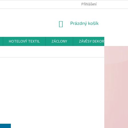
Přihlášení
NÁKUPNÍ
Prázdný košík
KOŠÍK
HOTELOVÝ TEXTIL
ZÁCLONY
ZÁVĚSY DEKORAČNÍ A POTAH