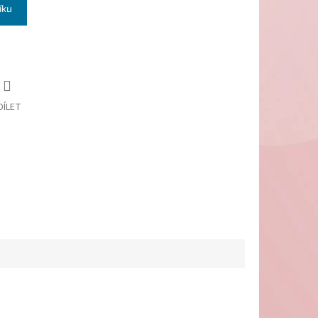
íku
DÍLET