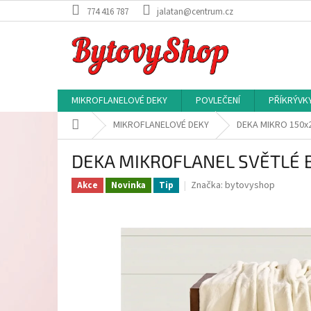
Přejít
774 416 787
jalatan@centrum.cz
na
obsah
MIKROFLANELOVÉ DEKY
POVLEČENÍ
PŘÍKRÝVK
Domů
MIKROFLANELOVÉ DEKY
DEKA MIKRO 150x
DEKA MIKROFLANEL SVĚTLÉ 
Značka:
bytovyshop
Akce
Novinka
Tip