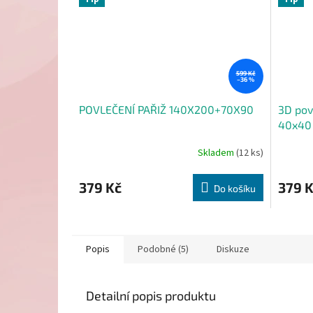
599 Kč
–36 %
POVLEČENÍ PAŘIŽ 140X200+70X90
3D pov
40x40
Skladem
(12 ks)
379 Kč
379 
Do košíku
Popis
Podobné (5)
Diskuze
Detailní popis produktu