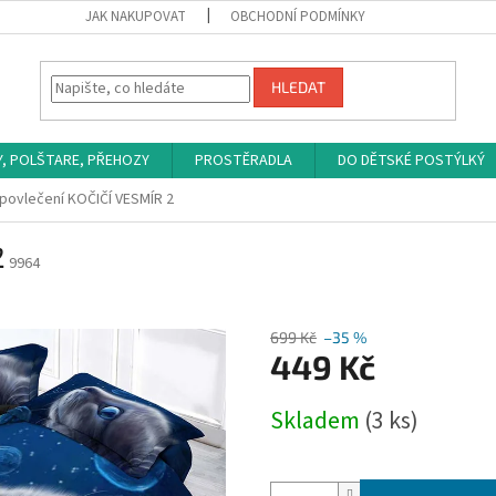
JAK NAKUPOVAT
OBCHODNÍ PODMÍNKY
HLEDAT
Y, POLŠTARE, PŘEHOZY
PROSTĚRADLA
DO DĚTSKÉ POSTÝLKÝ
povlečení KOČIČÍ VESMÍR 2
2
9964
699 Kč
–35 %
449 Kč
Měrná
Skladem
(3 ks)
cena: