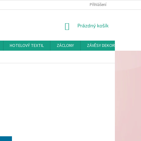
Přihlášení
NÁKUPNÍ
Prázdný košík
KOŠÍK
HOTELOVÝ TEXTIL
ZÁCLONY
ZÁVĚSY DEKORAČNÍ A POTAH