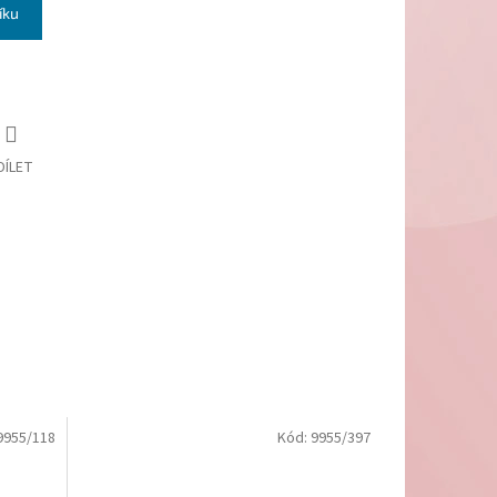
íku
DÍLET
9955/118
Kód:
9955/397