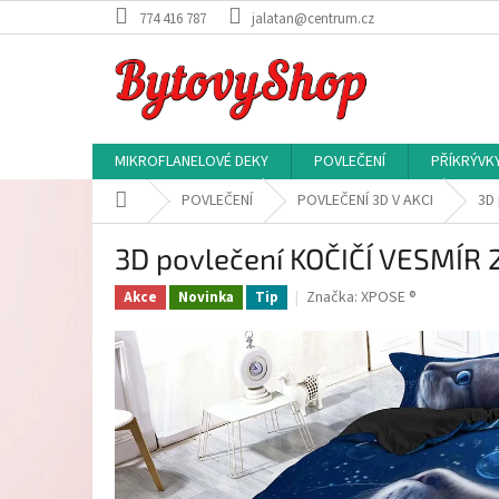
Přejít
774 416 787
jalatan@centrum.cz
na
obsah
MIKROFLANELOVÉ DEKY
POVLEČENÍ
PŘÍKRÝVK
Domů
POVLEČENÍ
POVLEČENÍ 3D V AKCI
3D 
3D povlečení KOČIČÍ VESMÍR 
Značka:
XPOSE ®
Akce
Novinka
Tip