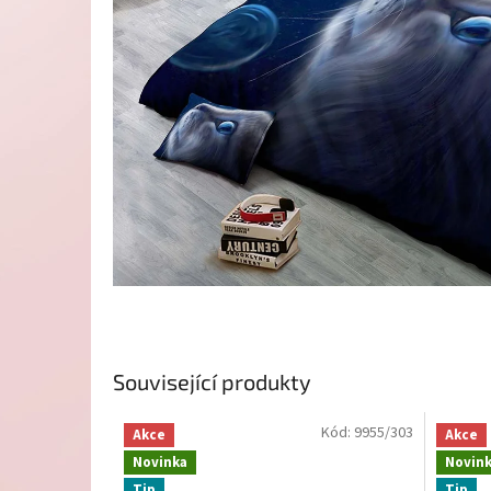
Související produkty
Kód:
9955/303
Akce
Akce
Novinka
Novin
Tip
Tip