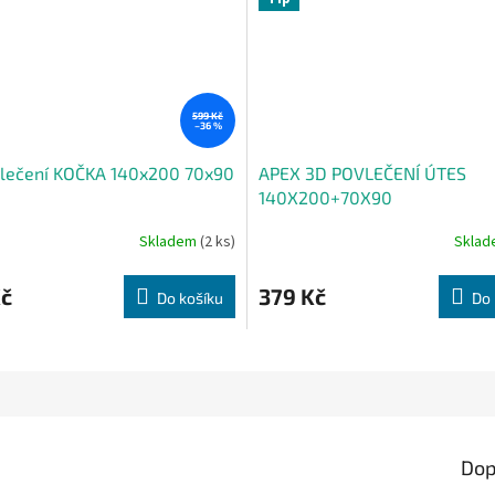
599 Kč
–36 %
lečení KOČKA 140x200 70x90
APEX 3D POVLEČENÍ ÚTES
140X200+70X90
Skladem
(2 ks)
Skla
Kč
379 Kč
Do košíku
Do 
Dop