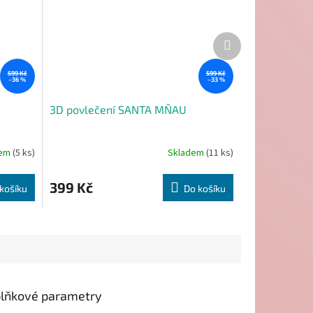
Další
produkt
599 Kč
599 Kč
–36 %
–33 %
3D povlečení SANTA MŇAU
dem
(5 ks)
Skladem
(11 ks)
399 Kč
košíku
Do košíku
lňkové parametry