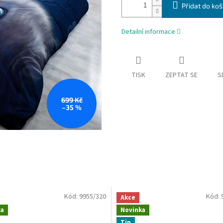
Přidat do koš
Detailní informace
TISK
ZEPTAT SE
S
699 Kč
–35 %
Kód:
9955/320
Kód:
Akce
ka
Novinka
Tip