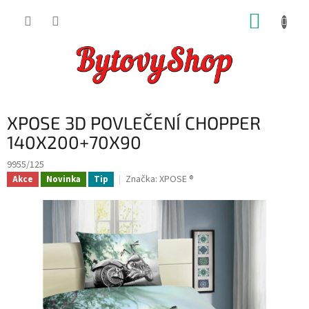
Přejít
NÁKUP
na
obsah
KOŠÍK
XPOSE 3D POVLEČENÍ CHOPPER
140X200+70X90
9955/125
Značka:
XPOSE ®
Akce
Novinka
Tip