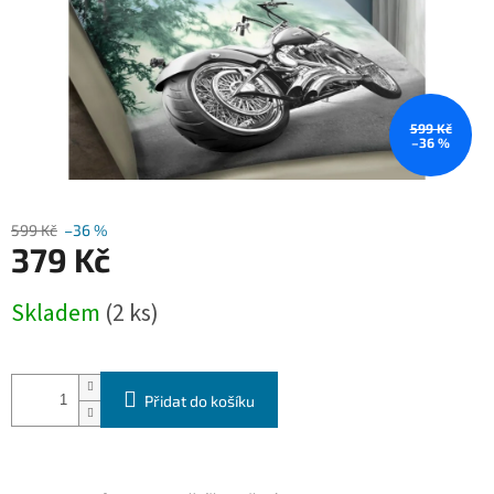
599 Kč
–36 %
599 Kč
–36 %
379 Kč
Měrná
Skladem
(2 ks)
cena:
Přidat do košíku