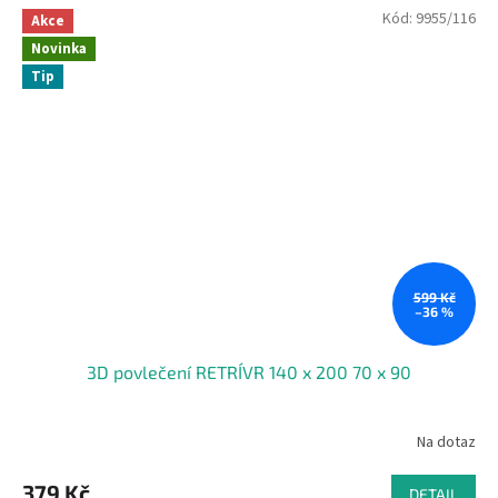
Kód:
9955/116
Akce
Novinka
Tip
599 Kč
–36 %
3D povlečení RETRÍVR 140 x 200 70 x 90
Na dotaz
379 Kč
DETAIL