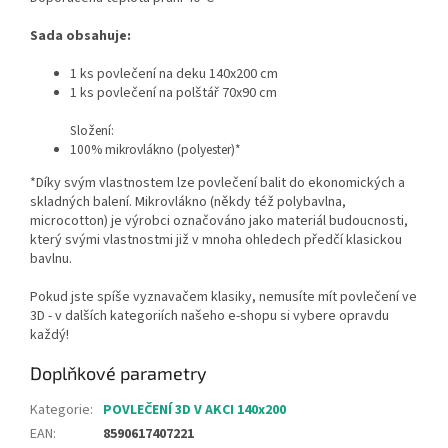
Sada obsahuje:
1 ks povlečení na deku 140x200 cm
1 ks povlečení na polštář 70x90 cm
Složení:
100% mikrovlákno (polyester)*
*Díky svým vlastnostem lze povlečení balit do ekonomických a
skladných balení. Mikrovlákno (někdy též polybavlna,
microcotton) je výrobci označováno jako materiál budoucnosti,
který svými vlastnostmi již v mnoha ohledech předčí klasickou
bavlnu.
Pokud jste spíše vyznavačem klasiky, nemusíte mít povlečení ve
3D - v dalších kategoriích našeho e-shopu si vybere opravdu
každý!
Doplňkové parametry
Kategorie
:
POVLEČENÍ 3D V AKCI 140x200
EAN
:
8590617407221