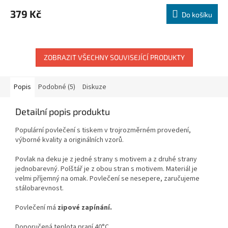
379 Kč
Do košíku
ZOBRAZIT VŠECHNY SOUVISEJÍCÍ PRODUKTY
Popis
Podobné (5)
Diskuze
Detailní popis produktu
Populární povlečení s tiskem v trojrozměrném provedení,
výborné kvality a originálních vzorů.
Povlak na deku je z jedné strany s motivem a z druhé strany
jednobarevný. Polštář je z obou stran s motivem. Materiál je
velmi příjemný na omak. Povlečení se nesepere, zaručujeme
stálobarevnost.
Povlečení má
zipové zapínání.
Doporučená teplota praní 40°C