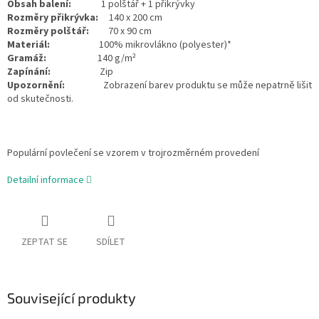
Obsah balení:
1 polštář + 1 přikrývky
Rozměry přikrývka:
140 x 200 cm
Rozměry polštář:
70 x 90 cm
Materiál:
100% mikrovlákno (polyester)*
Gramáž:
140 g/m²
Zapínání:
Zip
Upozornění:
Zobrazení barev produktu se může nepatrně lišit
od skutečnosti.
Populární povlečení se vzorem v trojrozměrném provedení
Detailní informace
ZEPTAT SE
SDÍLET
Související produkty