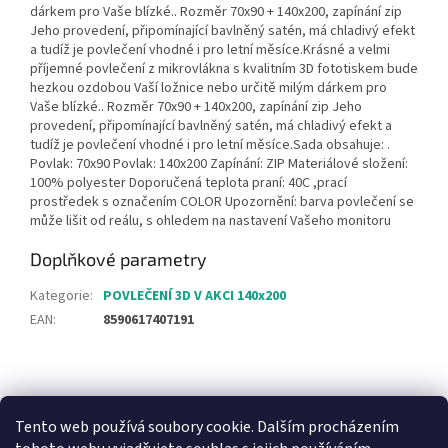
dárkem pro Vaše blízké.. Rozměr 70x90 + 140x200, zapínání zip
Jeho provedení, připomínající bavlněný satén, má chladivý efekt
a tudíž je povlečení vhodné i pro letní měsíce.Krásné a velmi
příjemné povlečení z mikrovlákna s kvalitním 3D fototiskem bude
hezkou ozdobou Vaší ložnice nebo určitě milým dárkem pro
Vaše blízké.. Rozměr 70x90 + 140x200, zapínání zip Jeho
provedení, připomínající bavlněný satén, má chladivý efekt a
tudíž je povlečení vhodné i pro letní měsíce.Sada obsahuje: .
Povlak: 70x90 Povlak: 140x200 Zapínání: ZIP Materiálové složení:
100% polyester Doporučená teplota praní: 40C ,prací
prostředek s označením COLOR Upozornění: barva povlečení se
může lišit od reálu, s ohledem na nastavení Vašeho monitoru
Doplňkové parametry
Kategorie
:
POVLEČENÍ 3D V AKCI 140x200
EAN
:
8590617407191
Z
á
Heureka recenze
p
Tento web používá soubory cookie. Dalším procházením
a