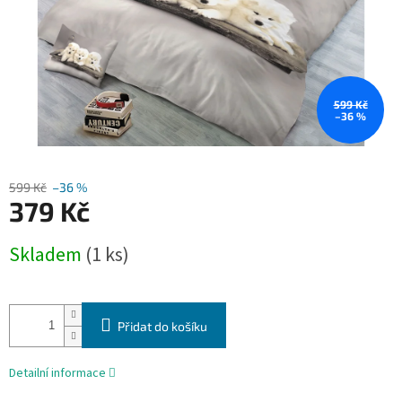
599 Kč
–36 %
599 Kč
–36 %
379 Kč
Měrná
Skladem
(1 ks)
cena:
Přidat do košíku
Detailní informace