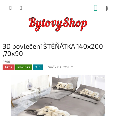
Přejít
NÁKUP
na
obsah
KOŠÍK
3D povlečení ŠTĚŇÁTKA 140x200
,70x90
9696
Značka:
XPOSE ®
Akce
Novinka
Tip