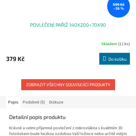
599 Kč
–36 %
POVLEČENÍ PAŘIŽ 140X200+70X90
Skladem
(12 ks)
379 Kč
Do košíku
ZOBRAZIT VŠECHNY SOUVISEJÍCÍ PRODUKTY
Popis
Podobné (5)
Diskuze
Detailní popis produktu
Krásné a velmi příjemné povlečení z mikrovlákna s kvalitním 3D
fototiskem bude hezkou ozdobou Vaší ložnice nebo určitě milým