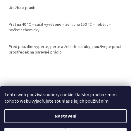
Údržba a praní:
Prát na 40 °C – sušit vyvěšené – žehlit na 150 °C – nebělit –
nečistit chemicky.
Před použitím vyperte, perte a žehlete naruby, používejte prací
prostředek na barevné prádlo.
Z
á
Heureka recenze
p
Tento web používá soubory cookie. Dalším procházením
a
tohoto webu vyjadřujete souhlas s jejich používáním.
t
í
Nastavení
Vytvořil Shoptet