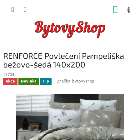
Přejít
NÁKUP
na
obsah
KOŠÍK
RENFORCE Povlečení Pampeliška
bežovo-šedá 140x200
13704
Značka:
bytovyshop
Akce
Novinka
Tip