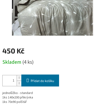
450 Kč
Měrná
Skladem
(4 ks)
cena:
Přidat do košíku
jednolůžko - standard
1ks 140x200 přikrývka
1ks 70x90 polštář