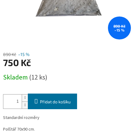
890 Kč
–15 %
890 Kč
–15 %
750 Kč
Měrná
Skladem
(12 ks)
cena:
Přidat do košíku
Standardní rozměry
Polštář 70x90 cm.