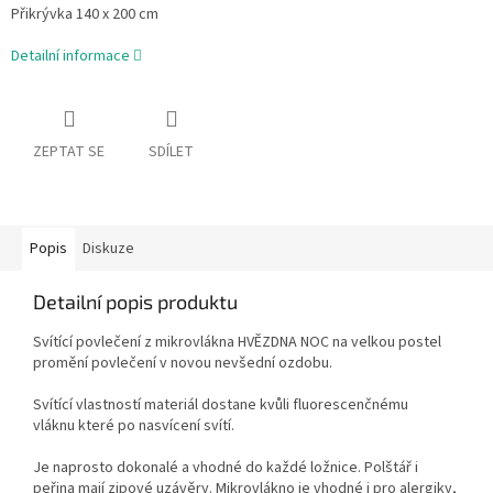
Přikrývka 140 x 200 cm
Detailní informace
ZEPTAT SE
SDÍLET
Popis
Diskuze
Detailní popis produktu
Svítící povlečení z mikrovlákna HVĚZDNA NOC na velkou postel
promění povlečení v novou nevšední ozdobu.
Svítící vlastností materiál dostane kvůli fluorescenčnému
vláknu
které po nasvícení svítí.
Je naprosto dokonalé a vhodné do každé ložnice. Polštář i
peřina mají zipové uzávěry. Mikrovlákno je vhodné i pro alergiky,