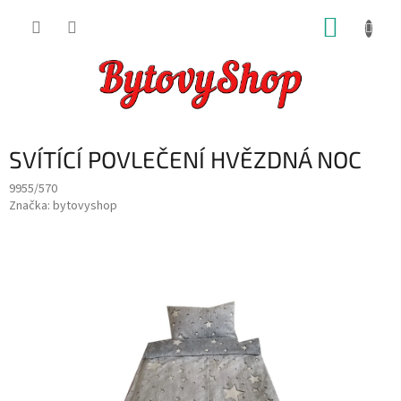
Přejít
NÁKUP
na
obsah
KOŠÍK
SVÍTÍCÍ POVLEČENÍ HVĚZDNÁ NOC
9955/570
Značka:
bytovyshop