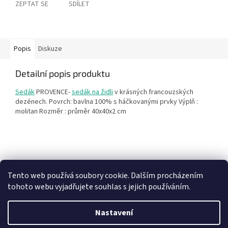
ZEPTAT SE
SDÍLET
Popis
Diskuze
Detailní popis produktu
Sedák
PROVENCE-
sedák na židli
v krásných francouzských
dezénech. Povrch: bavlna 100% s háčkovanými prvky Výplň :
molitan Rozměr : průměr 40x40x2 cm
Z
á
Heureka recenze
p
Tento web používá soubory cookie. Dalším procházením
a
tohoto webu vyjadřujete souhlas s jejich používáním.
t
í
Nastavení
Vytvořil Shoptet