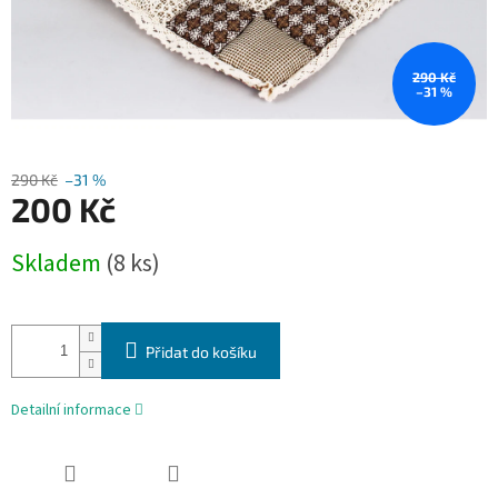
290 Kč
–31 %
290 Kč
–31 %
200 Kč
Měrná
Skladem
(8 ks)
cena:
Přidat do košíku
Detailní informace