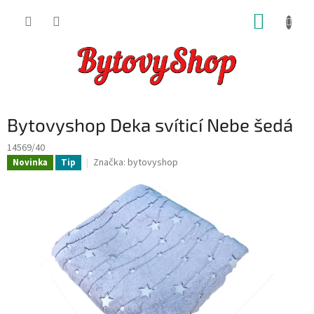
Přejít
NÁKUP
na
obsah
KOŠÍK
Bytovyshop Deka svíticí Nebe šedá
14569/40
Značka:
bytovyshop
Novinka
Tip