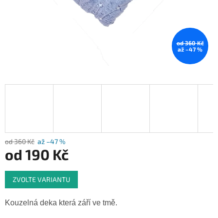
od 360 Kč
až –47 %
od 360 Kč
až –47 %
od
190 Kč
Měrná
ZVOLTE VARIANTU
cena:
Kouzelná deka která září ve tmě.