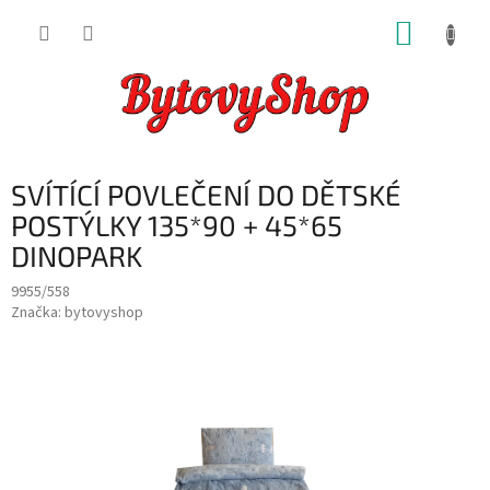
Přejít
NÁKUP
na
obsah
KOŠÍK
SVÍTÍCÍ POVLEČENÍ DO DĚTSKÉ
POSTÝLKY 135*90 + 45*65
DINOPARK
9955/558
Značka:
bytovyshop