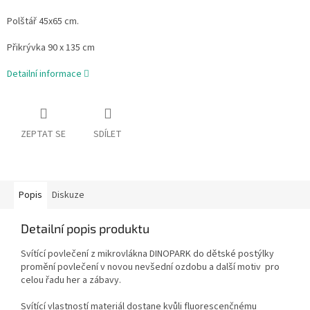
Polštář 45x65 cm.
Přikrývka 90 x 135 cm
Detailní informace
ZEPTAT SE
SDÍLET
Popis
Diskuze
Detailní popis produktu
Svítící povlečení z mikrovlákna DINOPARK do dětské postýlky
promění povlečení v novou nevšední ozdobu a další motiv pro
celou řadu her a zábavy.
Svítící vlastností materiál dostane kvůli fluorescenčnému