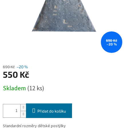
690 Kč
–20 %
690 Kč
–20 %
550 Kč
Měrná
Skladem
(12 ks)
cena:
Přidat do košíku
Standardní rozměry dětské postýlky