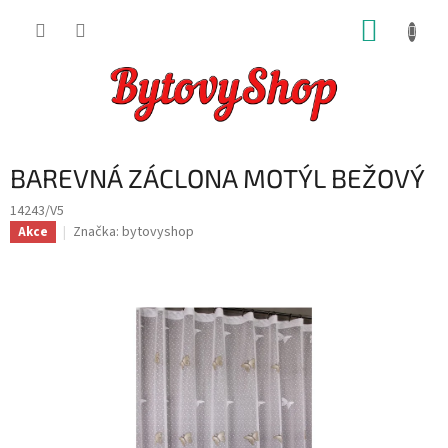
Přejít
NÁKUP
na
obsah
KOŠÍK
BAREVNÁ ZÁCLONA MOTÝL BEŽOVÝ
14243/V5
Značka:
bytovyshop
Akce