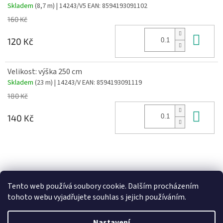
Skladem
(8,7 m)
| 14243/V5
EAN:
8594193091102
160 Kč
Do 
120 Kč
Velikost: výška 250 cm
Skladem
(23 m)
| 14243/V
EAN:
8594193091119
180 Kč
Do 
140 Kč
Z
á
Heureka recenze
p
Tento web používá soubory cookie. Dalším procházením
a
tohoto webu vyjadřujete souhlas s jejich používáním.
t
í
Nastavení