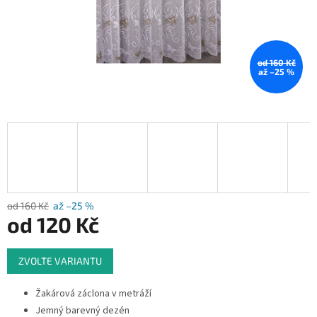
od 160 Kč
až –25 %
od 160 Kč
až –25 %
od
120 Kč
Měrná
ZVOLTE VARIANTU
cena:
Žakárová záclona v metráží
Jemný barevný dezén