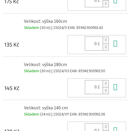
175 Kč
Velikost: výška 160cm
Skladem
(30 m)
| 15024/V
EAN:
8594193090143
Do 
135 Kč
Velikost: výška 180cm
Skladem
(30 m)
| 15024/V3
EAN:
8594193090150
Do 
145 Kč
Velikost: vyška 140 cm
Skladem
(34 m)
| 15024/VY
EAN:
8594193090136
Do 