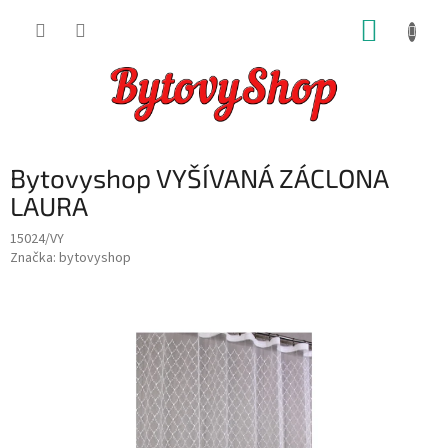
Přejít
NÁKUP
na
obsah
KOŠÍK
Bytovyshop VYŠÍVANÁ ZÁCLONA
LAURA
15024/VY
Značka:
bytovyshop