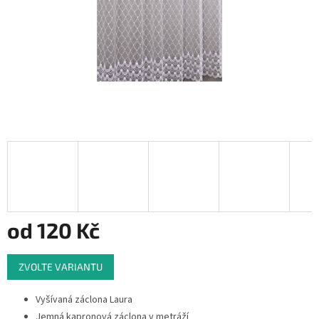
od
120 Kč
Měrná
ZVOLTE VARIANTU
cena:
Vyšívaná záclona Laura
Jemná kapronová záclona v metráží