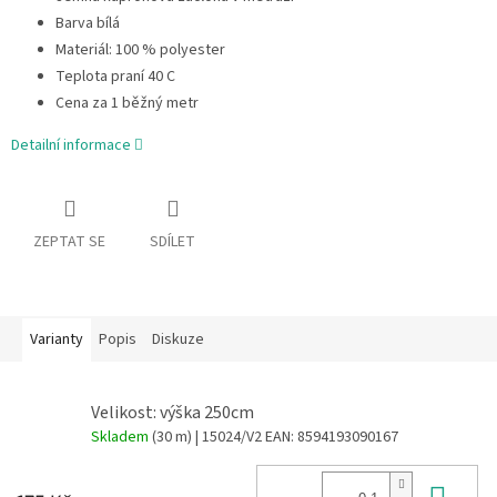
Barva bílá
Materiál: 100 % polyester
Teplota praní 40 C
Cena za 1 běžný metr
Detailní informace
ZEPTAT SE
SDÍLET
Varianty
Popis
Diskuze
Velikost: výška 250cm
Skladem
(30 m)
| 15024/V2
EAN:
8594193090167
Do 