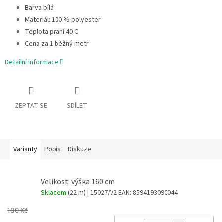
Barva bílá
Materiál: 100 % polyester
Teplota praní 40 C
Cena za 1 běžný metr
Detailní informace
ZEPTAT SE
SDÍLET
Varianty
Popis
Diskuze
Velikost: výška 160 cm
Skladem
(22 m)
| 15027/V2
EAN:
8594193090044
180 Kč