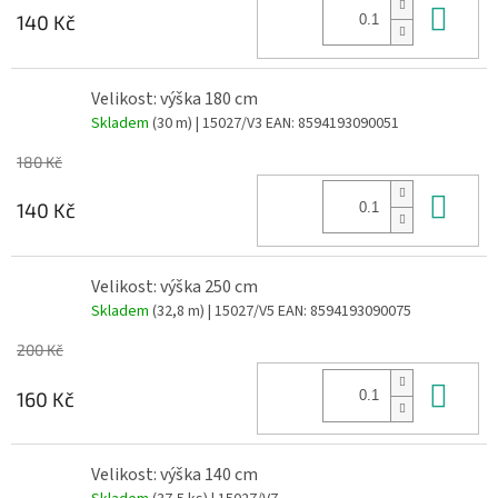
Do 
140 Kč
Velikost: výška 180 cm
Skladem
(30 m)
| 15027/V3
EAN:
8594193090051
180 Kč
Do 
140 Kč
Velikost: výška 250 cm
Skladem
(32,8 m)
| 15027/V5
EAN:
8594193090075
200 Kč
Do 
160 Kč
Velikost: výška 140 cm