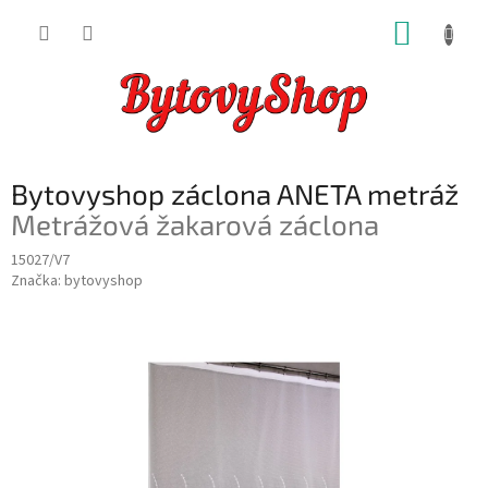
Přejít
NÁKUP
na
obsah
KOŠÍK
Bytovyshop záclona ANETA metráž
Metrážová žakarová záclona
15027/V7
Značka:
bytovyshop