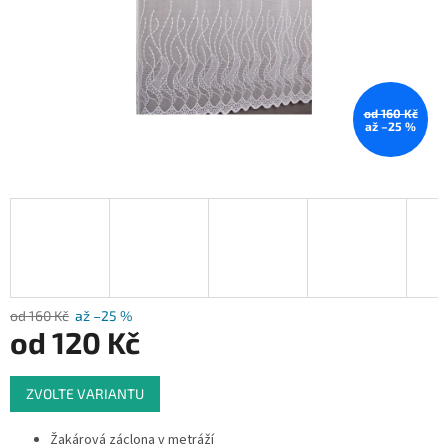
od 160 Kč
až –25 %
od 160 Kč
až –25 %
od
120 Kč
Měrná
ZVOLTE VARIANTU
cena:
Žakárová záclona v metráží