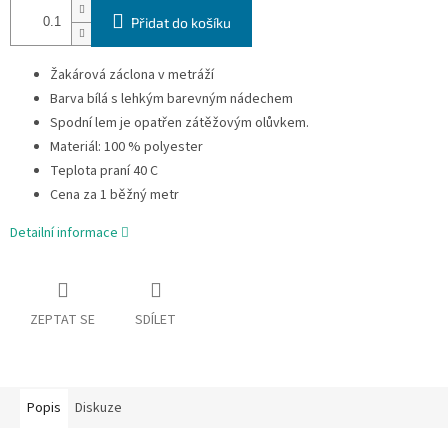
Přidat do košíku
Žakárová záclona v metráží
Barva bílá s lehkým barevným nádechem
Spodní lem je opatřen zátěžovým olůvkem.
Materiál: 100 % polyester
Teplota praní 40 C
Cena za 1 běžný metr
Detailní informace
ZEPTAT SE
SDÍLET
Popis
Diskuze