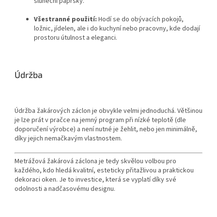
sluneční paprsky.
Všestranné použití:
Hodí se do obývacích pokojů,
ložnic, jídelen, ale i do kuchyní nebo pracovny, kde dodají
prostoru útulnost a eleganci.
Údržba
Údržba žakárových záclon je obvykle velmi jednoduchá. Většinou
je lze prát v pračce na jemný program při nízké teplotě (dle
doporučení výrobce) a není nutné je žehlit, nebo jen minimálně,
díky jejich nemačkavým vlastnostem.
Metrážová žakárová záclona je tedy skvělou volbou pro
každého, kdo hledá kvalitní, esteticky přitažlivou a praktickou
dekoraci oken. Je to investice, která se vyplatí díky své
odolnosti a nadčasovému designu.