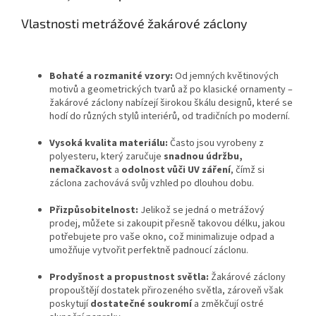
Vlastnosti metrážové žakárové záclony
Bohaté a rozmanité vzory:
Od jemných květinových
motivů a geometrických tvarů až po klasické ornamenty –
žakárové záclony nabízejí širokou škálu designů, které se
hodí do různých stylů interiérů, od tradičních po moderní.
Vysoká kvalita materiálu:
Často jsou vyrobeny z
polyesteru, který zaručuje
snadnou údržbu,
nemačkavost
a
odolnost vůči UV záření
, čímž si
záclona zachovává svůj vzhled po dlouhou dobu.
Přizpůsobitelnost:
Jelikož se jedná o metrážový
prodej, můžete si zakoupit přesně takovou délku, jakou
potřebujete pro vaše okno, což minimalizuje odpad a
umožňuje vytvořit perfektně padnoucí záclonu.
Prodyšnost a propustnost světla:
Žakárové záclony
propouštějí dostatek přirozeného světla, zároveň však
poskytují
dostatečné soukromí
a změkčují ostré