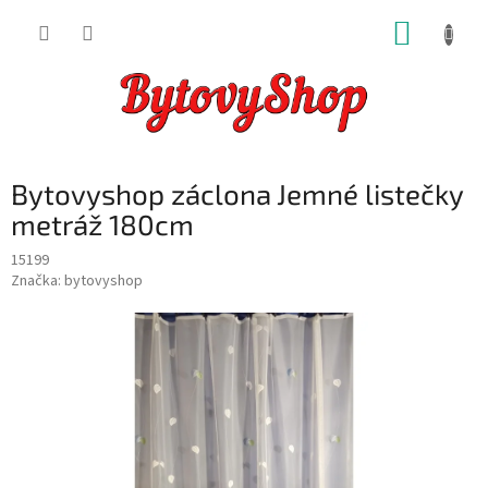
Přejít
NÁKUP
na
obsah
KOŠÍK
Bytovyshop záclona Jemné listečky
metráž 180cm
15199
Značka:
bytovyshop