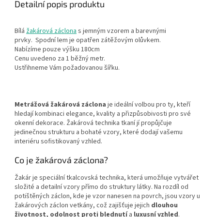
Detailní popis produktu
Bílá
žakárová záclona
s jemným vzorem a barevnými
prvky.
Spodní lem je opatřen zátěžovým olůvkem.
Nabízíme pouze výšku 180cm
Cenu uvedeno za 1 běžný metr.
Ustřihneme Vám požadovanou šířku.
Metrážová žakárová záclona
je ideální volbou pro ty, kteří
hledají kombinaci elegance, kvality a přizpůsobivosti pro své
okenní dekorace. Žakárová technika tkaní jí propůjčuje
jedinečnou strukturu a bohaté vzory, které dodají vašemu
interiéru sofistikovaný vzhled.
Co je žakárová záclona?
Žakár je speciální tkalcovská technika, která umožňuje vytvářet
složité a detailní vzory přímo do struktury látky. Na rozdíl od
potištěných záclon, kde je vzor nanesen na povrch, jsou vzory u
žakárových záclon vetkány, což zajišťuje jejich
dlouhou
životnost, odolnost proti blednutí
a
luxusní vzhled
.