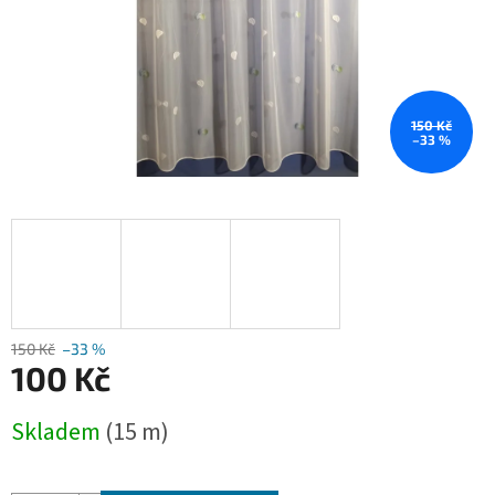
150 Kč
–33 %
150 Kč
–33 %
100 Kč
Měrná
Skladem
(15 m)
cena: