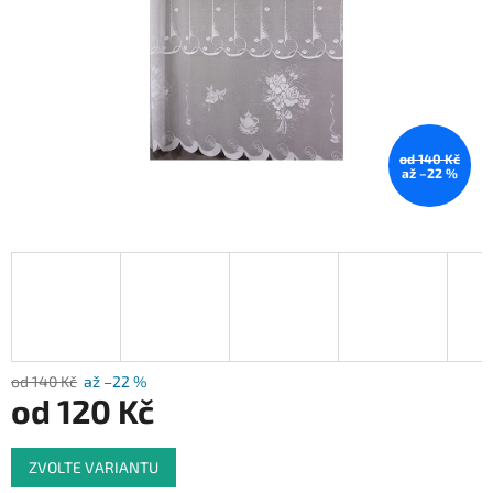
od 140 Kč
až –22 %
od 140 Kč
až –22 %
od
120 Kč
Měrná
ZVOLTE VARIANTU
cena: