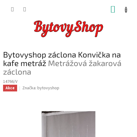
Přejít
NÁKUP
na
obsah
KOŠÍK
Bytovyshop záclona Konvička na
kafe metráž
Metrážová žakarová
záclona
14766/V
Značka:
bytovyshop
Akce