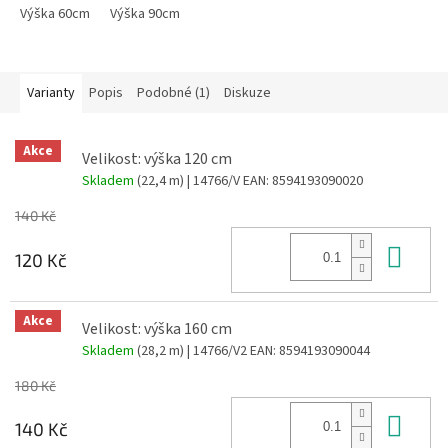
Výška 60cm
Výška 90cm
Varianty
Popis
Podobné (1)
Diskuze
Akce
Velikost: výška 120 cm
Skladem
(22,4 m)
| 14766/V
EAN:
8594193090020
140 Kč
Do 
120 Kč
Akce
Velikost: výška 160 cm
Skladem
(28,2 m)
| 14766/V2
EAN:
8594193090044
180 Kč
Do 
140 Kč