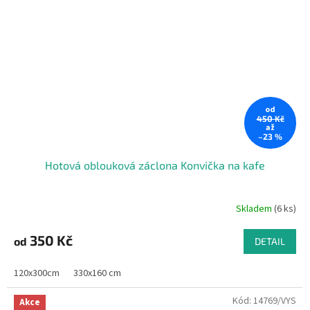
od
450 Kč
až
–23 %
Hotová oblouková záclona Konvička na kafe
Skladem
(6 ks)
350 Kč
od
DETAIL
120x300cm
330x160 cm
Kód:
14769/VYS
Akce