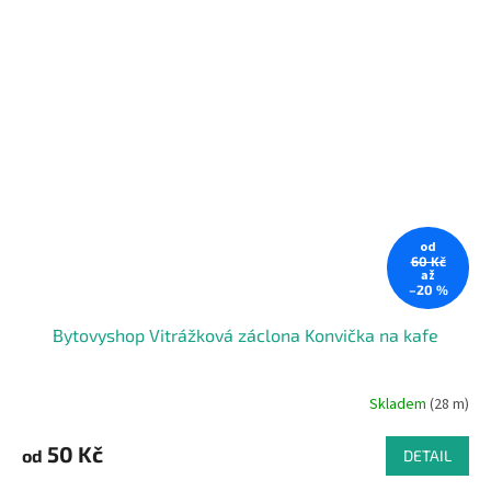
od
60 Kč
až
–20 %
Bytovyshop Vitrážková záclona Konvička na kafe
Skladem
(28 m)
50 Kč
od
DETAIL