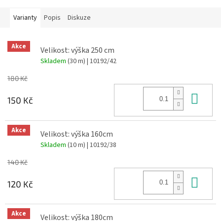
Varianty
Popis
Diskuze
Akce
Velikost: výška 250 cm
Skladem
(30 m)
| 10192/42
180 Kč
Do 
150 Kč
Akce
Velikost: výška 160cm
Skladem
(10 m)
| 10192/38
140 Kč
Do 
120 Kč
Akce
Velikost: výška 180cm