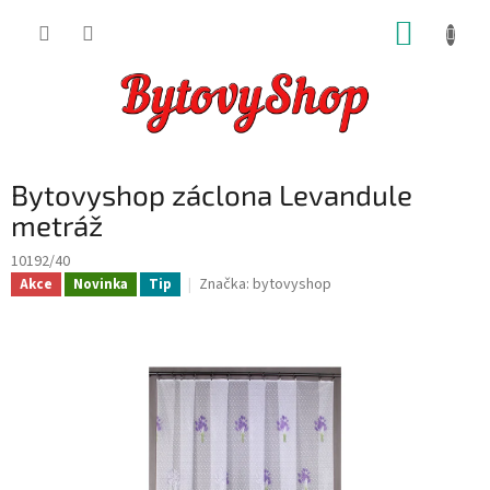
Přejít
NÁKUP
na
obsah
KOŠÍK
Bytovyshop záclona Levandule
metráž
10192/40
Značka:
bytovyshop
Akce
Novinka
Tip