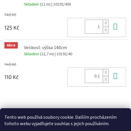
Skladem
(12 m)
| 10192/40X
140 Kč
Do 
125 Kč
Akce
Velikost: výška 140cm
Skladem
(22,7 m)
| 10192/40
140 Kč
Do 
110 Kč
Z
á
Heureka recenze
p
Tento web používá soubory cookie. Dalším procházením
a
tohoto webu vyjadřujete souhlas s jejich používáním.
t