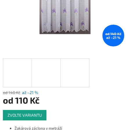
od 140 Kč
až –21 %
od 140 Kč
až –21 %
od
110 Kč
Měrná
ZVOLTE VARIANTU
cena:
Žakárová záclona v metráží