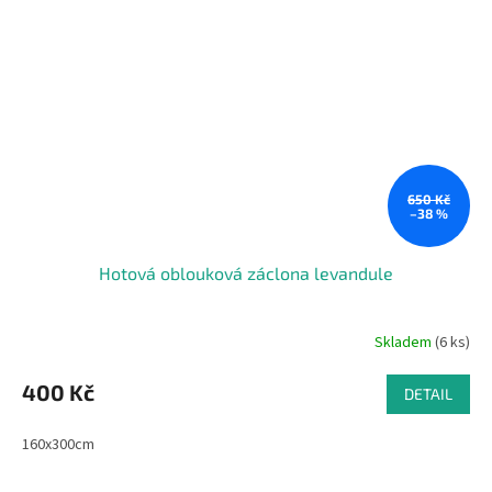
650 Kč
–38 %
Hotová oblouková záclona levandule
Skladem
(6 ks)
400 Kč
DETAIL
160x300cm