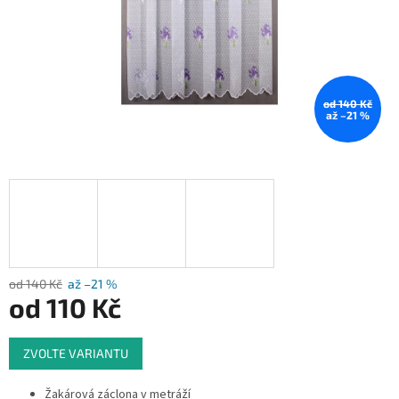
od 140 Kč
až –21 %
od 140 Kč
až –21 %
od
110 Kč
Měrná
ZVOLTE VARIANTU
cena:
Žakárová záclona v metráží