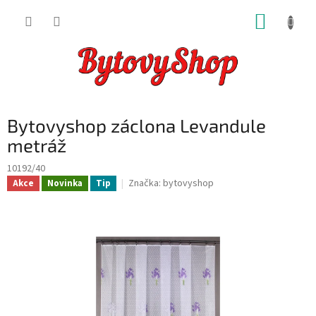
Přejít
NÁKUP
na
obsah
KOŠÍK
Bytovyshop záclona Levandule
metráž
10192/40
Značka:
bytovyshop
Akce
Novinka
Tip