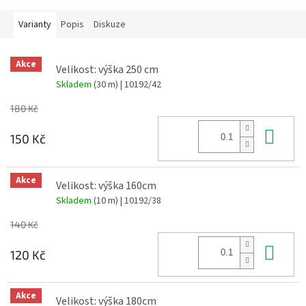
Varianty
Popis
Diskuze
Akce
Velikost: výška 250 cm
Skladem
(30 m)
| 10192/42
180 Kč
Do 
150 Kč
Akce
Velikost: výška 160cm
Skladem
(10 m)
| 10192/38
140 Kč
Do 
120 Kč
Akce
Velikost: výška 180cm