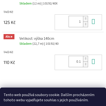
Skladem
(12 m)
| 10192/40X
140 Kč
Do 
125 Kč
Akce
Velikost: výška 140cm
Skladem
(22,7 m)
| 10192/40
140 Kč
Do 
110 Kč
Z
á
Heureka recenze
p
Tento web používá soubory cookie. Dalším procházením
a
tohoto webu vyjadřujete souhlas s jejich používáním.
t