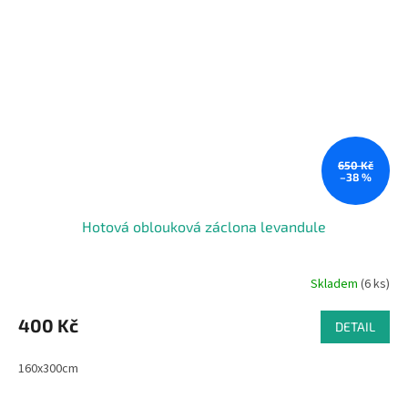
650 Kč
–38 %
Hotová oblouková záclona levandule
Skladem
(6 ks)
400 Kč
DETAIL
160x300cm