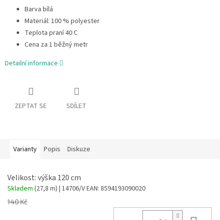
Barva bílá
Materiál: 100 % polyester
Teplota praní 40 C
Cena za 1 běžný metr
Detailní informace
ZEPTAT SE
SDÍLET
Varianty
Popis
Diskuze
Velikost: výška 120 cm
Skladem
(27,8 m)
| 14706/V
EAN:
8594193090020
140 Kč