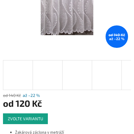
od 140 Kč
až –22 %
od 140 Kč
až –22 %
od
120 Kč
Měrná
ZVOLTE VARIANTU
cena:
Žakárová záclona v metráží