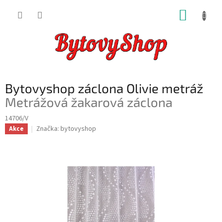
Přejít
NÁKUP
na
obsah
KOŠÍK
Bytovyshop záclona Olivie metráž
Metrážová žakarová záclona
14706/V
Značka:
bytovyshop
Akce