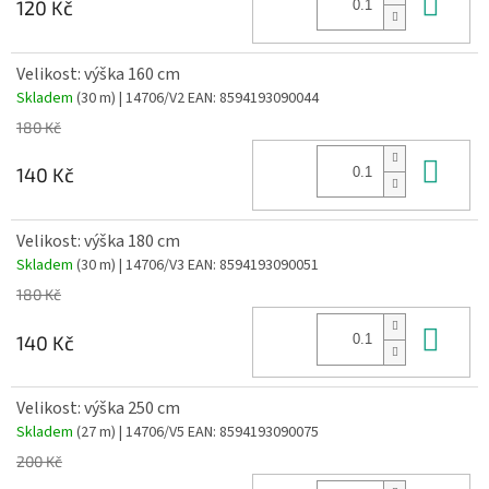
Do 
120 Kč
Velikost: výška 160 cm
Skladem
(30 m)
| 14706/V2
EAN:
8594193090044
180 Kč
Do 
140 Kč
Velikost: výška 180 cm
Skladem
(30 m)
| 14706/V3
EAN:
8594193090051
180 Kč
Do 
140 Kč
Velikost: výška 250 cm
Skladem
(27 m)
| 14706/V5
EAN:
8594193090075
200 Kč