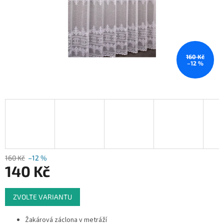
160 Kč
–12 %
160 Kč
–12 %
140 Kč
Měrná
ZVOLTE VARIANTU
cena:
Žakárová záclona v metráží