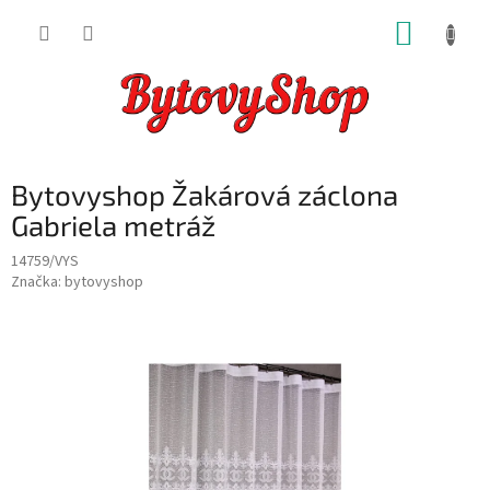
Přejít
NÁKUP
na
obsah
KOŠÍK
Bytovyshop Žakárová záclona
Gabriela metráž
14759/VYS
Značka:
bytovyshop