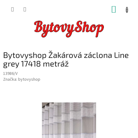
Přejít
NÁKUP
na
obsah
KOŠÍK
Bytovyshop Žakárová záclona Line
grey 17418 metráž
13986/V
Značka:
bytovyshop