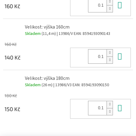
Do 
160 Kč
Velikost: výška 160cm
Skladem
(11,4 m)
| 13986/V
EAN:
8594193090143
160 Kč
Do 
140 Kč
Velikost: výška 180cm
Skladem
(26 m)
| 13986/V3
EAN:
8594193090150
180 Kč
Do 
150 Kč
Z