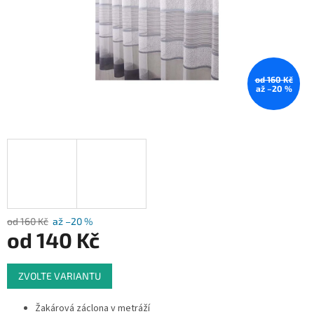
od 160 Kč
až –20 %
od 160 Kč
až –20 %
od
140 Kč
Měrná
ZVOLTE VARIANTU
cena:
Žakárová záclona v metráží