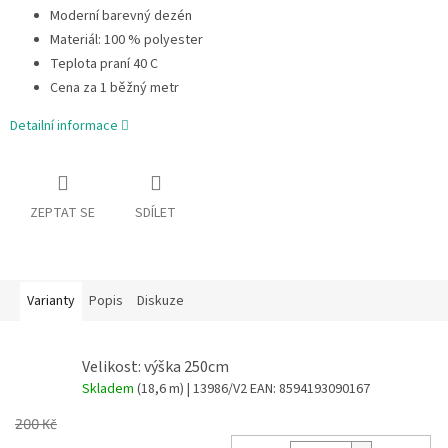
Moderní barevný dezén
Materiál: 100 % polyester
Teplota praní 40 C
Cena za 1 běžný metr
Detailní informace
ZEPTAT SE
SDÍLET
Varianty
Popis
Diskuze
Velikost: výška 250cm
Skladem
(18,6 m)
| 13986/V2
EAN:
8594193090167
200 Kč