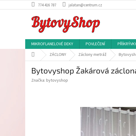
Přejít
774 416 787
jalatan@centrum.cz
na
obsah
MIKROFLANELOVÉ DEKY
POVLEČENÍ
PŘÍKRÝVK
Domů
ZÁCLONY
Záclony metráž
Bytovysh
Bytovyshop Žakárová záclon
Značka:
bytovyshop