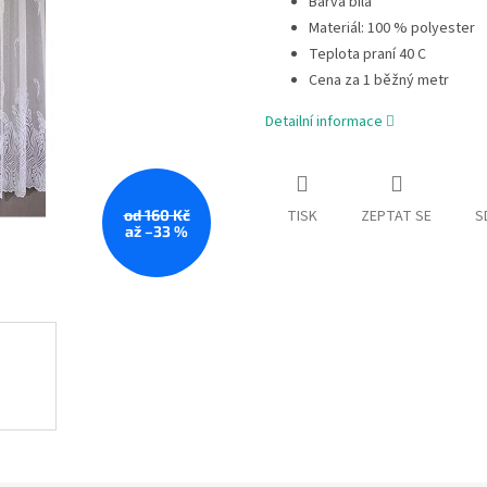
Barva bílá
Materiál: 100 % polyester
Teplota praní 40 C
Cena za 1 běžný metr
Detailní informace
TISK
ZEPTAT SE
S
od 160 Kč
až –33 %