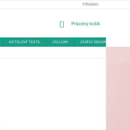
Přihlášení
NÁKUPNÍ
Prázdný košík
KOŠÍK
HOTELOVÝ TEXTIL
ZÁCLONY
ZÁVĚSY DEKORAČNÍ A POTAH