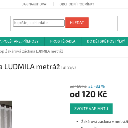
JAK NAKUPOVAT
OBCHODNÍ PODMÍNKY
HLEDAT
Y, POLŠTARE, PŘEHOZY
PROSTĚRADLA
DO DĚTSKÉ POSTÝLKÝ
op Žakárová záclona LUDMILA metráž
a LUDMILA metráž
14133/V3
od 160 Kč
až –33 %
od
120 Kč
Měrná
ZVOLTE VARIANTU
cena:
Žakárová záclona v metráží