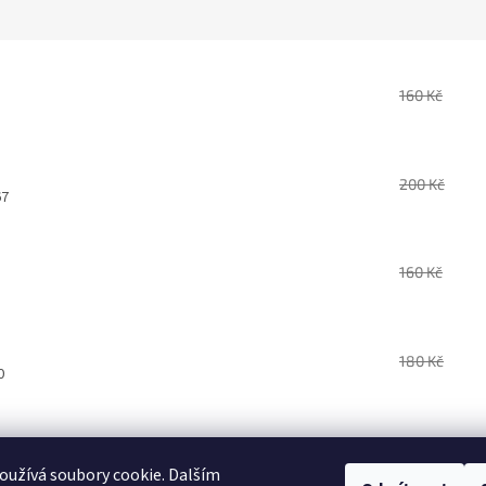
160 Kč
200 Kč
67
160 Kč
180 Kč
0
užívá soubory cookie. Dalším