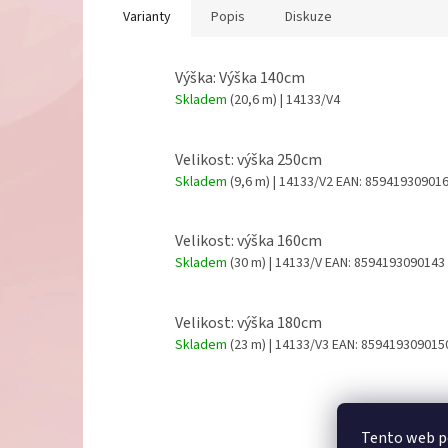
Varianty
Popis
Diskuze
Výška: Výška 140cm
Skladem
(20,6 m)
| 14133/V4
Velikost: výška 250cm
Skladem
(9,6 m)
| 14133/V2
EAN:
85941930901
Velikost: výška 160cm
Skladem
(30 m)
| 14133/V
EAN:
8594193090143
Velikost: výška 180cm
Skladem
(23 m)
| 14133/V3
EAN:
859419309015
Z
Tento web po
á