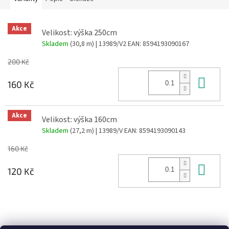
Akce
Velikost: výška 250cm
Skladem
(30,8 m)
| 13989/V2
EAN:
8594193090167
200 Kč
Do 
160 Kč
Akce
Velikost: výška 160cm
Skladem
(27,2 m)
| 13989/V
EAN:
8594193090143
160 Kč
Do 
120 Kč
Z
á