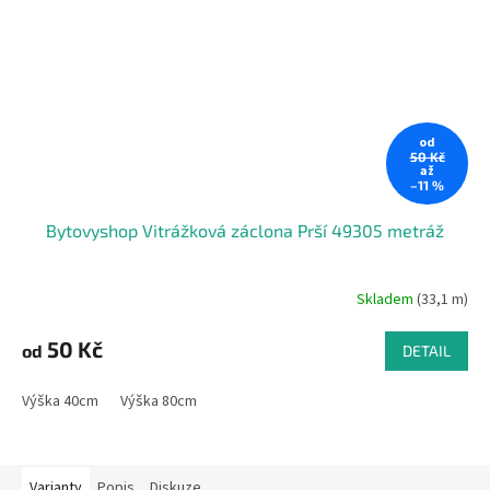
od
50 Kč
až
–11 %
Bytovyshop Vitrážková záclona Prší 49305 metráž
Skladem
(33,1 m)
50 Kč
od
DETAIL
Výška 40cm
Výška 80cm
Varianty
Popis
Diskuze