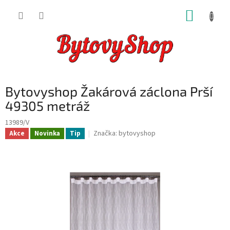
Přejít
NÁKUP
na
obsah
KOŠÍK
Bytovyshop Žakárová záclona Prší
49305 metráž
13989/V
Značka:
bytovyshop
Akce
Novinka
Tip