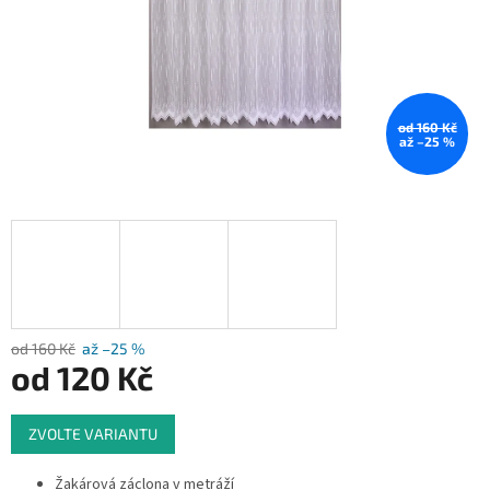
od 160 Kč
až –25 %
od 160 Kč
až –25 %
od
120 Kč
Měrná
ZVOLTE VARIANTU
cena:
Žakárová záclona v metráží