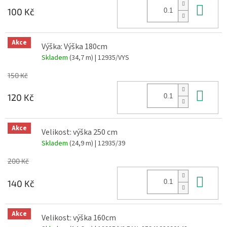
Do 
100 Kč
Akce
Výška: Výška 180cm
Skladem
(34,7 m)
| 12935/VYS
150 Kč
Do 
120 Kč
Akce
Velikost: výška 250 cm
Skladem
(24,9 m)
| 12935/39
200 Kč
Do 
140 Kč
Akce
Velikost: výška 160cm