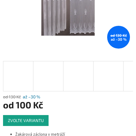
od 130 Kč
až –30 %
od 130 Kč
až –30 %
od
100 Kč
Měrná
ZVOLTE VARIANTU
cena:
Žakárová záclona v metráží