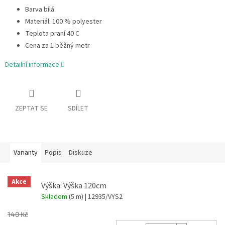
Barva bílá
Materiál: 100 % polyester
Teplota praní 40 C
Cena za 1 běžný metr
Detailní informace
ZEPTAT SE
SDÍLET
Varianty
Popis
Diskuze
Akce
Výška: Výška 120cm
Skladem
(5 m)
| 12935/VYS2
140 Kč