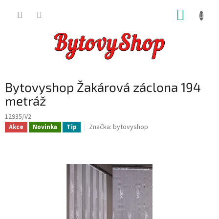
Přejít
NÁKUP
na
obsah
KOŠÍK
Bytovyshop Žakárová záclona 194
metráž
12935/V2
Značka:
bytovyshop
Akce
Novinka
Tip