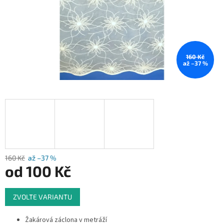
160 Kč
až –37 %
160 Kč
až –37 %
od
100 Kč
Měrná
ZVOLTE VARIANTU
cena:
Žakárová záclona v metráží