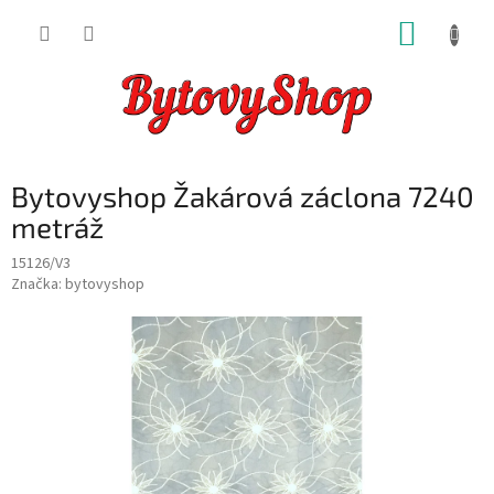
Přejít
NÁKUP
na
obsah
KOŠÍK
Bytovyshop Žakárová záclona 7240
metráž
15126/V3
Značka:
bytovyshop