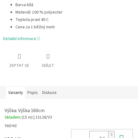
Barva bílá
Materiál: 100 % polyester
Teplota praní 40 C
Cena za 1 běžný metr
Detailní informace
ZEPTAT SE
SDÍLET
Varianty
Popis
Diskuze
Výška: Výška 160cm
Skladem
(15 m)
| 15126/V3
160 Kč
Do 