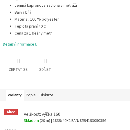
Jemná kapronová záclona v metráží
Barva bílá
Materiál: 100 % polyester
Teplota praní 40 C
Cena za 1 běžný metr
Detailní informace
ZEPTAT SE
SDÍLET
Varianty
Popis
Diskuze
Akce
Velikost: výška 160
Skladem
(20 m)
| 1839/40X2
EAN:
8594193090396