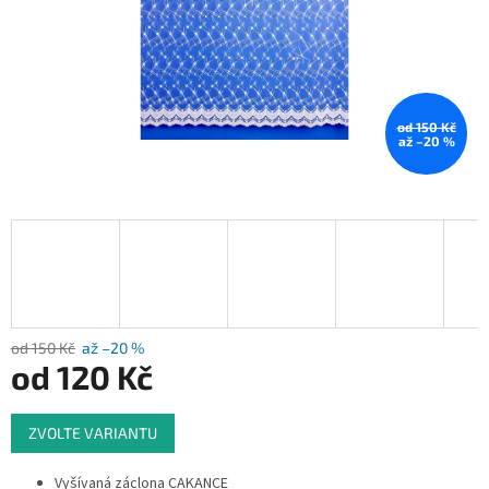
od 150 Kč
až –20 %
od 150 Kč
až –20 %
od
120 Kč
Měrná
ZVOLTE VARIANTU
cena:
Vyšívaná záclona CAKANCE