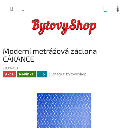
Přejít
NÁKUP
na
obsah
KOŠÍK
Moderní metrážová záclona
CÁKANCE
1839/45X
Značka:
bytovyshop
Akce
Novinka
Tip