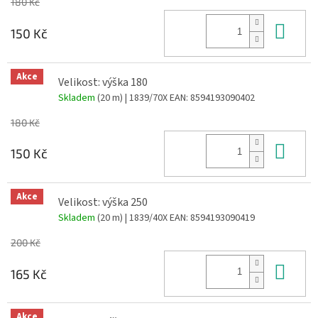
180 Kč
Do 
150 Kč
Akce
Velikost: výška 180
Skladem
(20 m)
| 1839/70X
EAN:
8594193090402
180 Kč
Do 
150 Kč
Akce
Velikost: výška 250
Skladem
(20 m)
| 1839/40X
EAN:
8594193090419
200 Kč
Do 
165 Kč
Akce