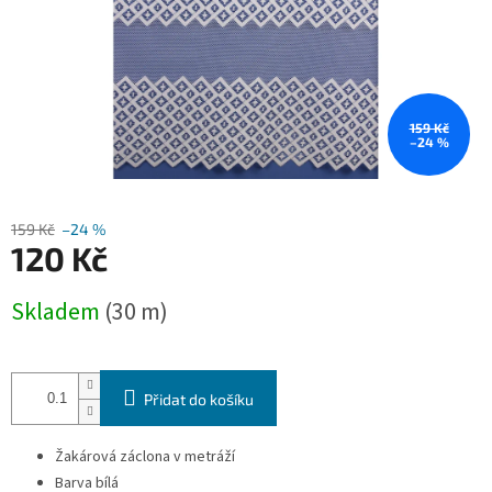
159 Kč
–24 %
159 Kč
–24 %
120 Kč
Měrná
Skladem
(30 m)
cena:
Přidat do košíku
Žakárová záclona v metráží
Barva bílá