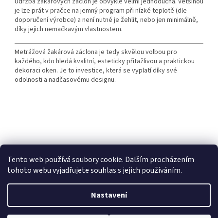
Údržba žakárových záclon je obvykle velmi jednoduchá. Většinou
je lze prát v pračce na jemný program při nízké teplotě (dle
doporučení výrobce) a není nutné je žehlit, nebo jen minimálně,
díky jejich nemačkavým vlastnostem.
Metrážová žakárová záclona je tedy skvělou volbou pro
každého, kdo hledá kvalitní, esteticky přitažlivou a praktickou
dekoraci oken. Je to investice, která se vyplatí díky své
odolnosti a nadčasovému designu.
Z
á
Heureka recenze
p
Tento web používá soubory cookie. Dalším procházením
a
tohoto webu vyjadřujete souhlas s jejich používáním.
t
í
Nastavení
Vytvořil Shoptet