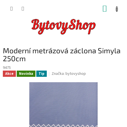
Přejít
NÁKUP
na
obsah
KOŠÍK
Moderní metrázová záclona Simyla
250cm
9475
Značka:
bytovyshop
Akce
Novinka
Tip