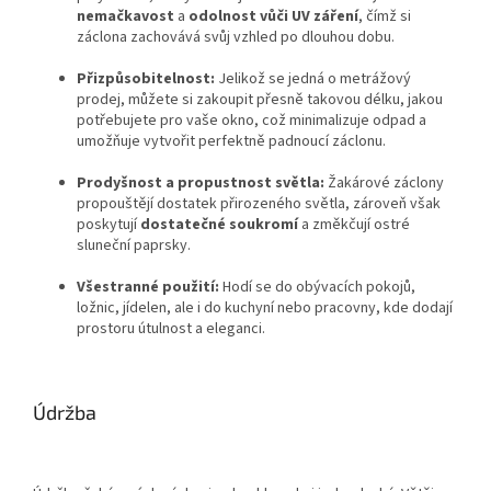
nemačkavost
a
odolnost vůči UV záření
, čímž si
záclona zachovává svůj vzhled po dlouhou dobu.
Přizpůsobitelnost:
Jelikož se jedná o metrážový
prodej, můžete si zakoupit přesně takovou délku, jakou
potřebujete pro vaše okno, což minimalizuje odpad a
umožňuje vytvořit perfektně padnoucí záclonu.
Prodyšnost a propustnost světla:
Žakárové záclony
propouštějí dostatek přirozeného světla, zároveň však
poskytují
dostatečné soukromí
a změkčují ostré
sluneční paprsky.
Všestranné použití:
Hodí se do obývacích pokojů,
ložnic, jídelen, ale i do kuchyní nebo pracovny, kde dodají
prostoru útulnost a eleganci.
Údržba