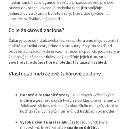
hledají kombinaci elegance, kvality a přizpůsobivosti pro své
okenní dekorace. Žakárová technika tkaní jí propůjčuje
jedinečnou strukturu a bohaté vzory, které dodají vašemu
interiéru sofistikovaný vzhled.
Co je žakárová záclona?
Žakár je speciální tkalcovská technika, která umožňuje vytvářet
složité a detailní vzory přímo do struktury látky. Na rozdíl od
potištěných záclon, kde je vzor nanesen na povrch, jsou vzory u
žakárových záclon vetkány, což zajišťuje jejich
dlouhou
životnost, odolnost proti blednutí
a
luxusní vzhled
.
Vlastnosti metrážové žakárové záclony
Bohaté a rozmanité vzory:
Od jemných květinových
motivů a geometrických tvarů až po klasické ornamenty –
žakárové záclony nabízejí širokou škálu designů, které se
hodí do různých stylů interiérů, od tradičních po moderní.
Vysoká kvalita materiálu:
Často jsou vyrobeny z
polyesteru, který zaručuje
snadnou údržbu,