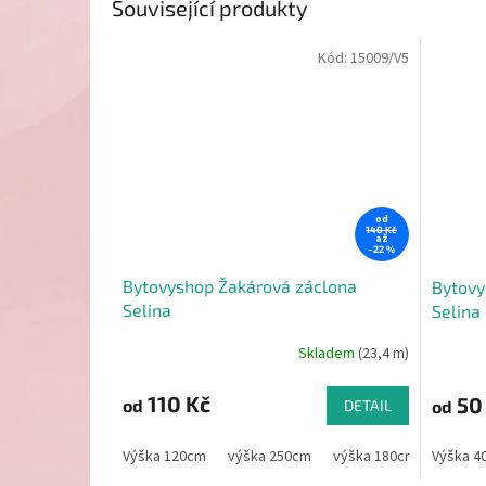
Související produkty
Kód:
15009/V5
od
140 Kč
až
–22 %
Bytovyshop Žakárová záclona
Bytovy
Selina
Selina
Skladem
(23,4 m)
110 Kč
50
od
od
DETAIL
Výška 120cm
výška 250cm
výška 180cm
Výška 4