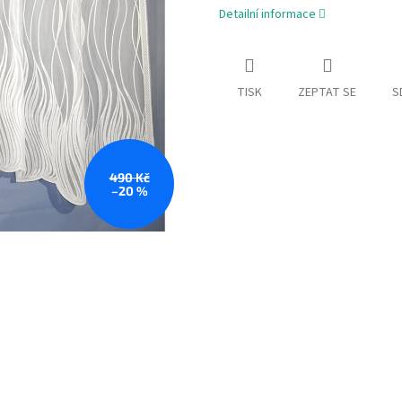
Detailní informace
TISK
ZEPTAT SE
S
490 Kč
–20 %