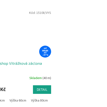
Kód:
15108/VYS
od
80 Kč
až
–37 %
shop Vitrážková záclona
Skladem
(40 m)
 Kč
DETAIL
0cm
Výška 60cm
Výška 80cm