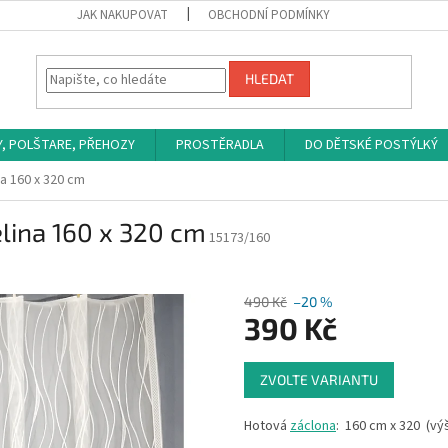
JAK NAKUPOVAT
OBCHODNÍ PODMÍNKY
HLEDAT
Y, POLŠTARE, PŘEHOZY
PROSTĚRADLA
DO DĚTSKÉ POSTÝLKÝ
a 160 x 320 cm
lina 160 x 320 cm
15173/160
490 Kč
–20 %
390 Kč
Měrná
ZVOLTE VARIANTU
cena:
Hotová
záclona
: 160 cm x 320 (výš