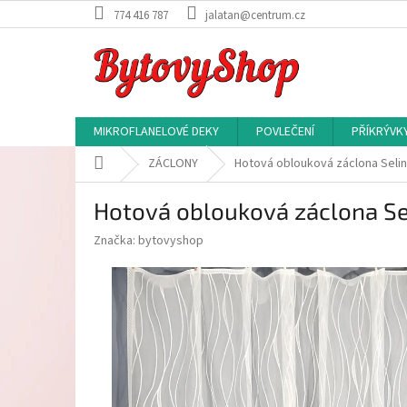
Přejít
774 416 787
jalatan@centrum.cz
na
obsah
MIKROFLANELOVÉ DEKY
POVLEČENÍ
PŘÍKRÝVK
Domů
ZÁCLONY
Hotová oblouková záclona Selin
Hotová oblouková záclona Se
Značka:
bytovyshop