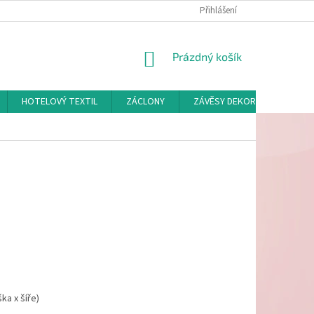
Přihlášení
NÁKUPNÍ
Prázdný košík
KOŠÍK
HOTELOVÝ TEXTIL
ZÁCLONY
ZÁVĚSY DEKORAČNÍ A POTAH
ka x šíře)