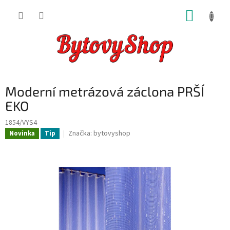
Přejít
NÁKUP
na
obsah
KOŠÍK
Moderní metrázová záclona PRŠÍ
EKO
1854/VYS4
Značka:
bytovyshop
Novinka
Tip