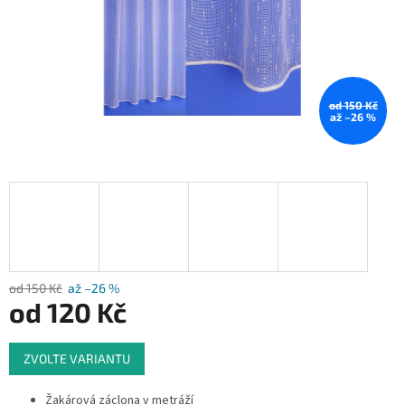
od 150 Kč
až –26 %
od 150 Kč
až –26 %
od
120 Kč
Měrná
ZVOLTE VARIANTU
cena:
Žakárová záclona v metráží